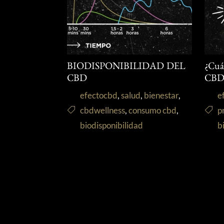
BIODISPONIBILIDAD DEL
¿Cuál
CBD
CBD
efectocbd
,
salud
,
bienestar
,
e
cbdwellness
,
consumo cbd
,
p
biodisponibilidad
b