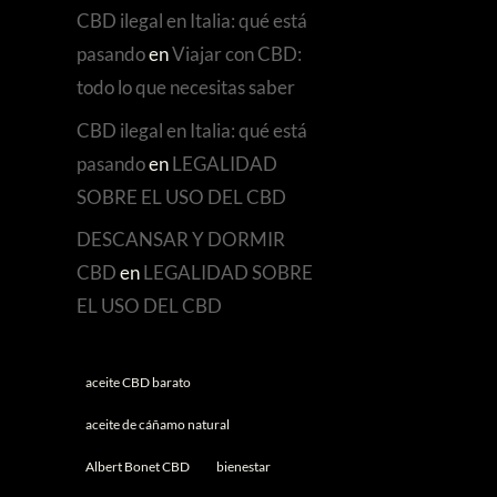
CBD ilegal en Italia: qué está
pasando
en
Viajar con CBD:
todo lo que necesitas saber
CBD ilegal en Italia: qué está
pasando
en
LEGALIDAD
SOBRE EL USO DEL CBD
DESCANSAR Y DORMIR
CBD
en
LEGALIDAD SOBRE
EL USO DEL CBD
aceite CBD barato
aceite de cáñamo natural
Albert Bonet CBD
bienestar