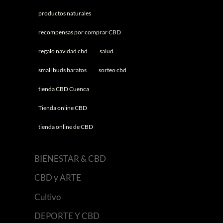
productos naturales
recompensas por comprar CBD
regalo navidad cbd
salud
small buds baratos
sorteo cbd
tienda CBD Cuenca
Tienda online CBD
tienda online de CBD
BIENESTAR & CBD
CBD y ARTE
Cultivo
DEPORTE Y CBD