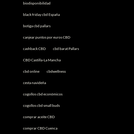
biodisponibilidad
black friday cbd España
botiga cbd pallars
canjear puntos por euros CBD
cashback CBD
cbd barat Pallars
CBD Castilla-La Mancha
cbd online
cbdwellness
cesta navideña
cogollos cbd económicos
cogollos cbd small buds
comprar aceite CBD
comprar CBD Cuenca