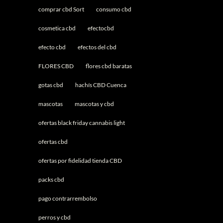
comprar cbd Sort
consumo cbd
cosmetica cbd
efectocbd
efecto cbd
efectos del cbd
FLORES CBD
flores cbd baratas
gotas cbd
hachís CBD Cuenca
mascotas
mascotas y cbd
ofertas black friday cannabis light
ofertas cbd
ofertas por fidelidad tienda CBD
packs cbd
pago contrarrembolso
perros y cbd