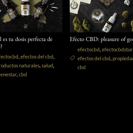
 es tu dosis perfecta de
Efecto CBD: pleasure of go
?
efectocbd
,
efectocbdsto
fectocbd
,
efectos del cbd
,
efectos del cbd
,
propieda
roductos naturales
,
salud
,
cbd
ienestar
,
cbd