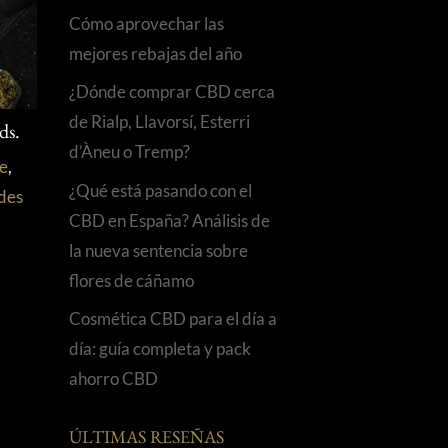
Cómo aprovechar las
mejores rebajas del año
¿Dónde comprar CBD cerca
de Rialp, Llavorsí, Esterri
ds.
d’Àneu o Tremp?
re
,
¿Qué está pasando con el
des
CBD en España? Análisis de
la nueva sentencia sobre
flores de cáñamo
Cosmética CBD para el día a
día: guía completa y pack
ahorro CBD
ÚLTIMAS RESEÑAS