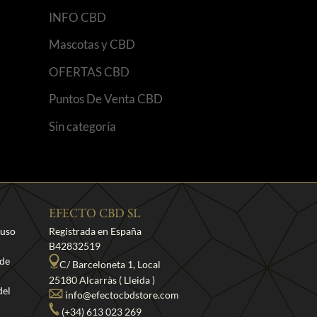
INFO CBD
Mascotas y CBD
OFERTAS CBD
Puntos De Venta CBD
Sin categoría
EFECTO CBD SL
 uso
Registrada en España
B42832519
 de
C/ Barceloneta 1, Local
25180 Alcarràs ( Lleida )
del
info@efectocbdstore.com
(+34) 613 023 269