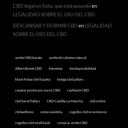
CBD ilegal en Italia: qué está pasando
en
LEGALIDAD SOBRE EL USO DEL CBD
DESCANSAR Y DORMIR CBD
en
LEGALIDAD
SOBRE EL USO DEL CBD
aceite CBD barato
aceite de cáñamo natural
Albert Bonet CBD
bienestar
biodisponibilidad
black friday cbd España
botiga cbd pallars
canjear puntos por euros CBD
cashback CBD
cbd barat Pallars
CBD Castilla-La Mancha
cbd online
cbdwellness
cesta navideña
cogollos cbd económicos
cogollos cbd small buds
comprar aceite CBD