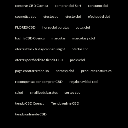
comprar CBD Cuenca
comprar cbd Sort
consumo cbd
cosmetica cbd
efectocbd
efecto cbd
efectos del cbd
FLORES CBD
flores cbd baratas
gotas cbd
hachís CBD Cuenca
mascotas
mascotas y cbd
ofertas black friday cannabis light
ofertas cbd
ofertas por fidelidad tienda CBD
packs cbd
pago contrarrembolso
perros y cbd
productos naturales
recompensas por comprar CBD
regalo navidad cbd
salud
small buds baratos
sorteo cbd
tienda CBD Cuenca
Tienda online CBD
tienda online de CBD