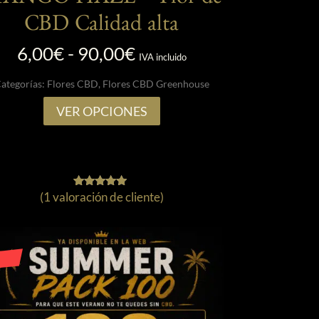
ANGO HAZE – Flor de
CBD Calidad alta
Rango
6,00
€
-
90,00
€
IVA incluido
de
ategorías:
Flores CBD
,
Flores CBD Greenhouse
precios:
desde
Este
VER OPCIONES
6,00€
producto
hasta
tiene
90,00€
múltiples
variantes.
(
1
valoración de cliente)
1
Valorado
Las
con
opciones
5.00
de 5 en
se
base a
valoración
pueden
de un
cliente
elegir
en
la