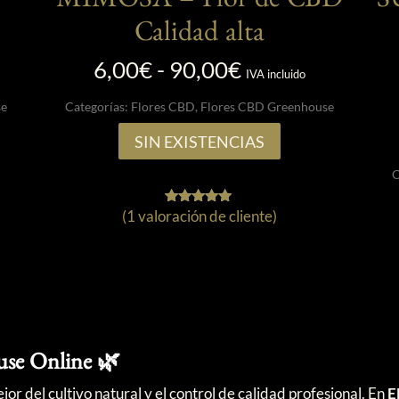
MIMOSA – Flor de CBD
S
Calidad alta
Rango
6,00
€
-
90,00
€
IVA incluido
de
se
Categorías:
Flores CBD
,
Flores CBD Greenhouse
precios:
desde
SIN EXISTENCIAS
6,00€
C
hasta
90,00€
(
1
valoración de cliente)
1
Valorado
con
5.00
de 5 en
base a
valoración
de un
cliente
se Online 🌿
or del cultivo natural y el control de calidad profesional. En
E