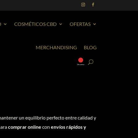
D
COSMÉTICOS CBD
OFERTAS
MERCHANDISING
BLOG
0
items
mantener un equilibrio perfecto entre calidad y
para
comprar online
con
envíos rápidos y