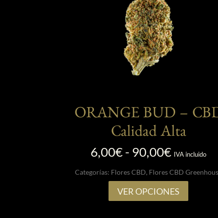
página
de
product
ORANGE BUD – CB
Calidad Alta
Rango
6,00
€
-
90,00
€
IVA incluido
de
Categorías:
Flores CBD
,
Flores CBD Greenhou
precios:
desde
Este
VER OPCIONES
6,00€
product
hasta
tiene