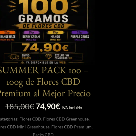
página
de
producto
SUMMER PACK 100 –
100g de Flores CBD
remium al Mejor Precio
El
El
185,00
€
74,90
€
IVA incluido
precio
precio
ategorías:
Flores CBD
,
Flores CBD Greenhouse
,
original
actual
ores CBD Mini Greenhouse
,
Flores CBD Premium
,
era:
es:
Packs CBD