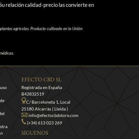
u relación calidad-precio las convierte en
 plantas agrícolas. Producto cultivado en la Unión
médicas.
EFECTO CBD SL
 uso
Registrada en España
B42832519
 de
C/ Barceloneta 1, Local
25180 Alcarràs ( Lleida )
del
info@efectocbdstore.com
(+34) 613 023 269
stra
un
SÍGUENOS