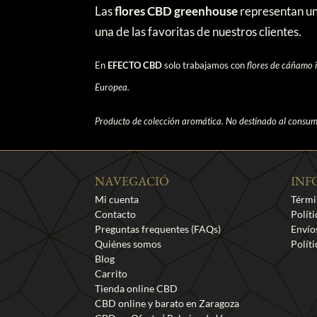
Las
flores CBD greenhouse
representan una
una de las favoritas de nuestros clientes.
En
EFECTO CBD
solo trabajamos con
flores de cáñamo i
Europea.
Producto de colección aromática. No destinado al consum
NAVEGACIÓ
INF
Mi cuenta
Térmi
Contacto
Polít
Preguntas frequentes (FAQs)
Envío
Quiénes somos
Polít
Blog
Carrito
Tienda online CBD
CBD online y barato en Zaragoza