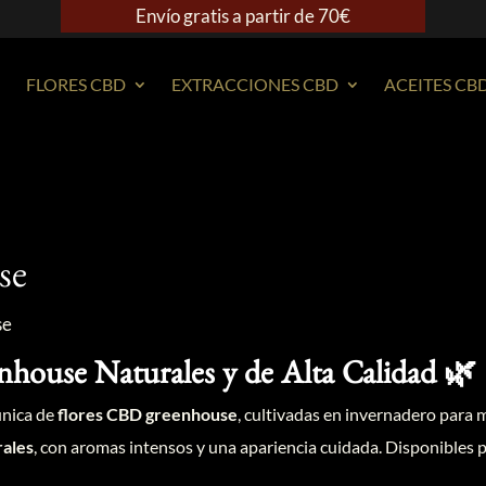
Envío gratis a partir de 70€
FLORES CBD
EXTRACCIONES CBD
ACEITES CB
se
se
house Naturales y de Alta Calidad 🌿
única de
flores CBD greenhouse
, cultivadas en invernadero para 
rales
, con aromas intensos y una apariencia cuidada. Disponibles 