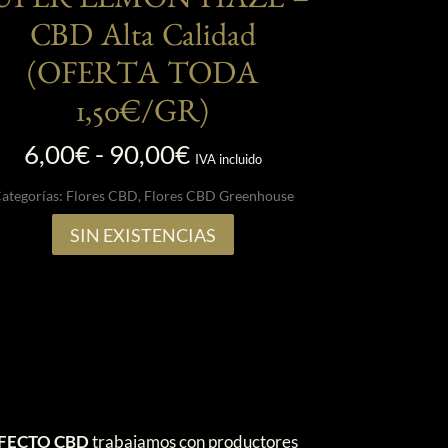
UPER LEMON HAZE –
CBD Alta Calidad
(OFERTA TODA
1,50€/GR)
Rango
6,00
€
-
90,00
€
IVA incluido
de
ategorías:
Flores CBD
,
Flores CBD Greenhouse
precios:
desde
SIN EXISTENCIAS
6,00€
hasta
90,00€
FECTO CBD
trabajamos con productores