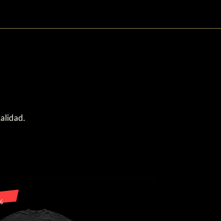
cliente
alidad.
- 34%