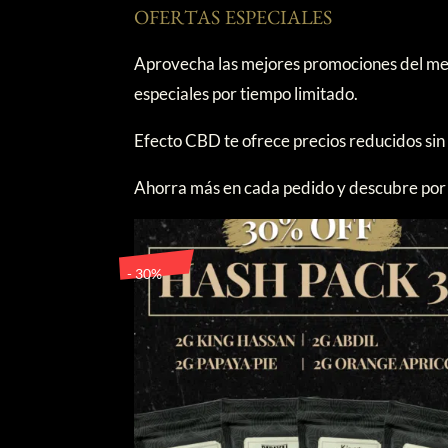
elegir
OFERTAS ESPECIALES
en
la
Aprovecha las mejores promociones del me
página
especiales por tiempo limitado.
de
product
Efecto CBD te ofrece precios reducidos sin 
Ahorra más en cada pedido y descubre por 
- 30%