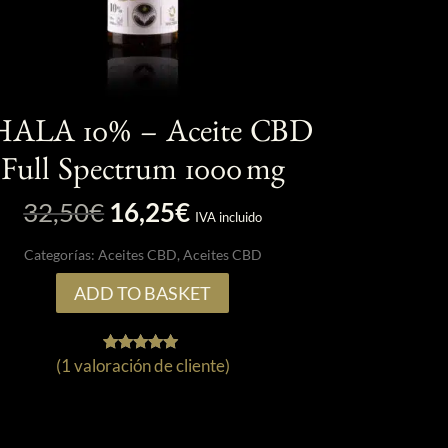
HALA 10% – Aceite CBD
Full Spectrum 1000 mg
El
El
32,50
€
16,25
€
IVA incluido
precio
precio
Categorías:
Aceites CBD
,
Aceites CBD
original
actual
era:
es:
ADD TO BASKET
32,50€.
16,25€.
(
1
valoración de cliente)
1
Valorado
con
5.00
de 5 en
base a
valoración
de un