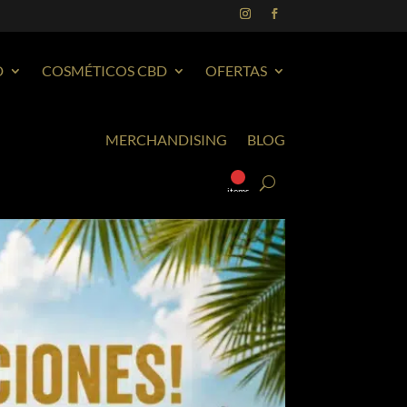
D
COSMÉTICOS CBD
OFERTAS
MERCHANDISING
BLOG
0
items