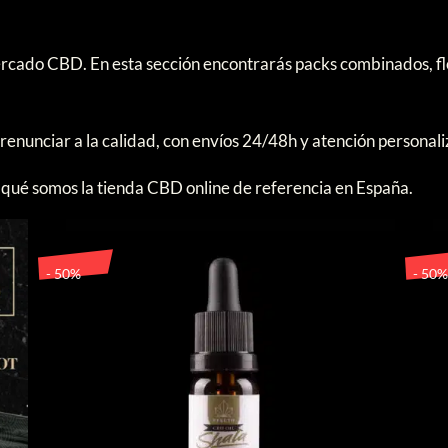
página
de
rcado CBD. En esta sección encontrarás packs combinados, fl
producto
o
renunciar a la calidad, con envíos 24/48h y atención personal
qué somos la tienda CBD online de referencia en España.
- 50%
- 50%