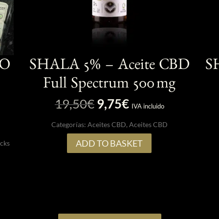
VO
SHALA 5% – Aceite CBD
S
Full Spectrum 500 mg
El
El
19,50
€
9,75
€
IVA incluido
precio
precio
Categorías:
Aceites CBD
,
Aceites CBD
original
actual
era:
es:
ADD TO BASKET
cks
19,50€.
9,75€.