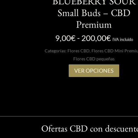
BLUEBERRY SOUR
Small Buds – CBD
Premium
Rango
9,00
€
-
200,00
€
IVA incluido
de
Categorías:
Flores CBD
,
Flores CBD Mini Premi
precios:
Flores CBD pequeñas
desde
9,00€
Este
VER OPCIONES
hasta
product
200,00
tiene
múltiple
variante
Las
opcione
se
Ofertas CBD con descuento
pueden