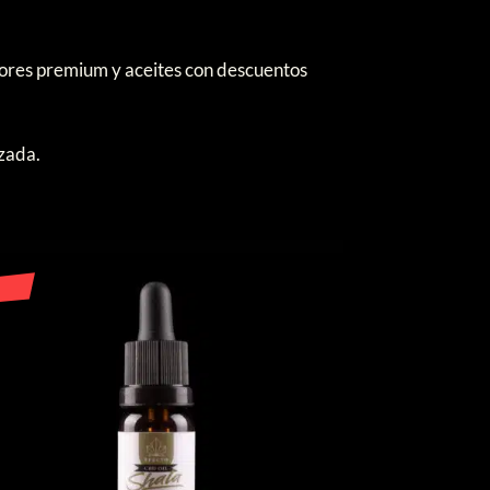
página
de
ores premium y aceites con descuentos
producto
izada.