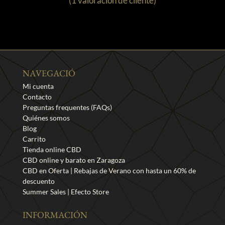
(
1
valoración de cliente)
variantes.
1
Valorado
con
5.00
Las
de 5 en
opciones
base a
se
valoración
pueden
de un
cliente
elegir
en
la
NAVEGACIÓ
página
Mi cuenta
de
Contacto
producto
Preguntas frequentes (FAQs)
Quiénes somos
Blog
Carrito
Tienda online CBD
CBD online y barato en Zaragoza
CBD en Oferta | Rebajas de Verano con hasta un 60% de
descuento
Summer Sales | Efecto Store
INFORMACIÓN