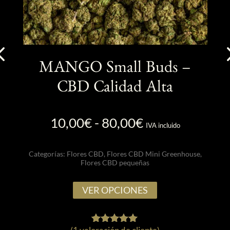
MANGO Small Buds –
C
r)
CBD Calidad Alta
Rango
10,00
€
-
80,00
€
IVA incluido
de
precios:
res
Categorías:
Flores CBD
,
Flores CBD Mini Greenhouse
,
Flores CBD pequeñas
desde
10,00€
Este
VER OPCIONES
producto
hasta
tiene
80,00€
múltiples