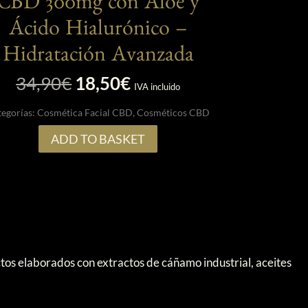
CBD 300mg con Aloe y
Ácido Hialurónico –
Hidratación Avanzada
El
El
34,90
€
18,50
€
IVA incluido
precio
precio
tegorías:
Cosmética Facial CBD
,
Cosméticos CBD
original
actual
era:
es:
ADD TO BASKET
34,90€.
18,50€.
s elaborados con extractos de cáñamo industrial, aceites