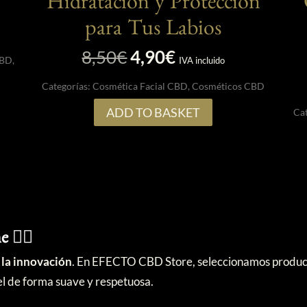
Hidratación y Protección
para Tus Labios
El
El
8,50
€
4,90
€
CBD
,
IVA incluido
precio
precio
Categorías:
Cosmética Facial CBD
,
Cosméticos CBD
original
actual
era:
es:
ADD TO BASKET
Ca
8,50€.
4,90€.
💆‍♀️
 la innovación
. En EFECTO CBD Store, seleccionamos producto
el de forma suave y respetuosa.