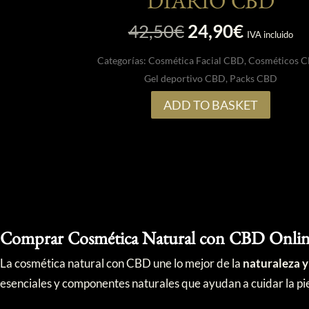
DIARIO CBD
El
El
42,50
€
24,90
€
IVA incluido
precio
precio
Categorías:
Cosmética Facial CBD
,
Cosméticos 
original
actual
Gel deportivo CBD
,
Packs CBD
era:
es:
42,50€.
24,90€.
ADD TO BASKET
Comprar Cosmética Natural con CBD Online 
La cosmética natural con CBD une lo mejor de la
naturaleza y
esenciales y componentes naturales que ayudan a cuidar la pi