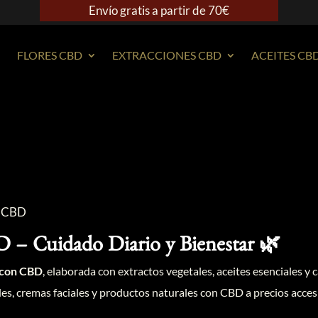
Envío gratis a partir de 70€
FLORES CBD
EXTRACCIONES CBD
ACEITES CB
l CBD
 – Cuidado Diario y Bienestar 🌿
l con CBD
, elaborada con extractos vegetales, aceites esenciales y
, cremas faciales y productos naturales con CBD a precios accesi