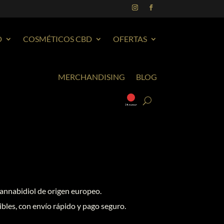
D
COSMÉTICOS CBD
OFERTAS
MERCHANDISING
BLOG
0
items
 cannabidiol de origen europeo.
bles, con envío rápido y pago seguro.