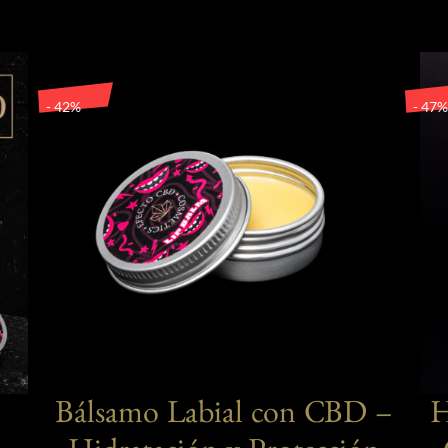
- 42%
- 47%
Bálsamo Labial con CBD –