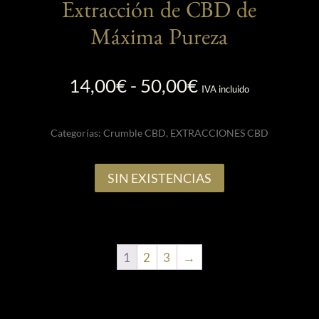
Extracción de CBD de
Máxima Pureza
Rango
14,00
€
-
50,00
€
IVA incluido
de
precios:
Categorías:
Crumble CBD
,
EXTRACCIONES CBD
desde
14,00€
hasta
SIN EXISTENCIAS
50,00€
1
2
3
→