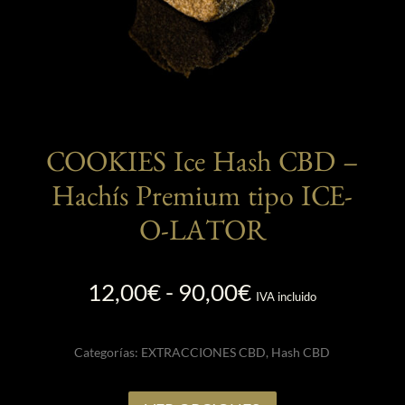
producto
COOKIES Ice Hash CBD –
Hachís Premium tipo ICE-
O-LATOR
Rango
12,00
€
-
90,00
€
IVA incluido
de
precios:
Categorías:
EXTRACCIONES CBD
,
Hash CBD
desde
12,00€
Este