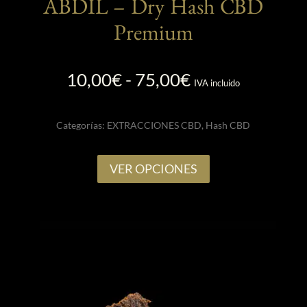
ABDIL – Dry Hash CBD
Premium
Rango
10,00
€
-
75,00
€
IVA incluido
de
precios:
Categorías:
EXTRACCIONES CBD
,
Hash CBD
desde
10,00€
Este
hasta
VER OPCIONES
producto
75,00€
tiene
múltiples
variantes.
Las
opciones
se
pueden