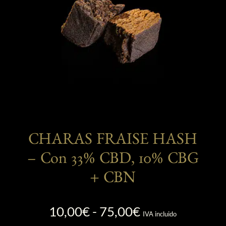
elegir
en
la
página
de
producto
CHARAS FRAISE HASH
– Con 33% CBD, 10% CBG
+ CBN
Rango
10,00
€
-
75,00
€
IVA incluido
de