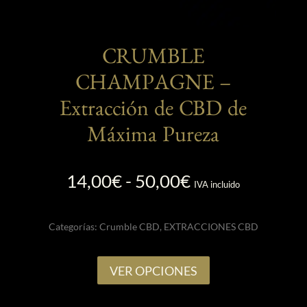
CRUMBLE
CHAMPAGNE –
Extracción de CBD de
Máxima Pureza
Rango
14,00
€
-
50,00
€
IVA incluido
de
precios:
Categorías:
Crumble CBD
,
EXTRACCIONES CBD
desde
14,00€
Este
hasta
VER OPCIONES
producto
50,00€
tiene