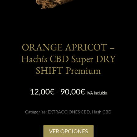
ORANGE APRICOT –
Hachís CBD Super DRY
SHIFT Premium
Rango
12,00
€
-
90,00
€
IVA incluido
de
precios:
Categorías:
EXTRACCIONES CBD
,
Hash CBD
desde
12,00€
Este
hasta
VER OPCIONES
producto