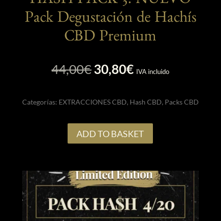
HASH PACK 3: NUEVO
Pack Degustación de Hachís
CBD Premium
El
El
44,00
€
30,80
€
IVA incluido
precio
precio
original
actual
Categorías:
EXTRACCIONES CBD
,
Hash CBD
,
Packs CBD
era:
es:
44,00€.
30,80€.
ADD TO BASKET