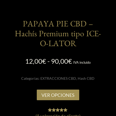
PAPAYA PIE CBD –
Hachís Premium tipo ICE-
O-LATOR
Rango
12,00
€
-
90,00
€
IVA incluido
de
precios:
Categorías:
EXTRACCIONES CBD
,
Hash CBD
desde
12,00€
Este
hasta
VER OPCIONES
producto
90,00€
tiene
múltiples
1
Valorado