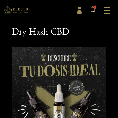
0

items
Dry Hash CBD