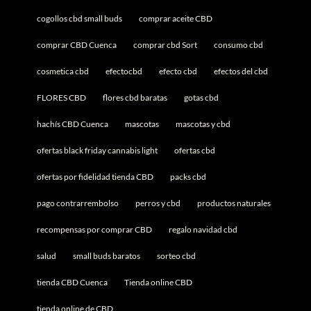
cogollos cbd small buds
comprar aceite CBD
comprar CBD Cuenca
comprar cbd Sort
consumo cbd
cosmetica cbd
efectocbd
efecto cbd
efectos del cbd
FLORES CBD
flores cbd baratas
gotas cbd
hachís CBD Cuenca
mascotas
mascotas y cbd
ofertas black friday cannabis light
ofertas cbd
ofertas por fidelidad tienda CBD
packs cbd
pago contrarrembolso
perros y cbd
productos naturales
recompensas por comprar CBD
regalo navidad cbd
salud
small buds baratos
sorteo cbd
tienda CBD Cuenca
Tienda online CBD
tienda online de CBD