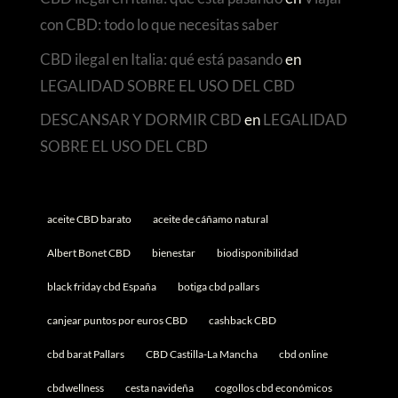
con CBD: todo lo que necesitas saber
CBD ilegal en Italia: qué está pasando
en
LEGALIDAD SOBRE EL USO DEL CBD
DESCANSAR Y DORMIR CBD
en
LEGALIDAD
SOBRE EL USO DEL CBD
aceite CBD barato
aceite de cáñamo natural
Albert Bonet CBD
bienestar
biodisponibilidad
black friday cbd España
botiga cbd pallars
canjear puntos por euros CBD
cashback CBD
cbd barat Pallars
CBD Castilla-La Mancha
cbd online
cbdwellness
cesta navideña
cogollos cbd económicos