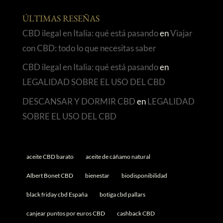
ÚLTIMAS RESEÑAS
CBD ilegal en Italia: qué está pasando
en
Viajar
con CBD: todo lo que necesitas saber
CBD ilegal en Italia: qué está pasando
en
LEGALIDAD SOBRE EL USO DEL CBD
DESCANSAR Y DORMIR CBD
en
LEGALIDAD
SOBRE EL USO DEL CBD
aceite CBD barato
aceite de cáñamo natural
Albert Bonet CBD
bienestar
biodisponibilidad
black friday cbd España
botiga cbd pallars
canjear puntos por euros CBD
cashback CBD