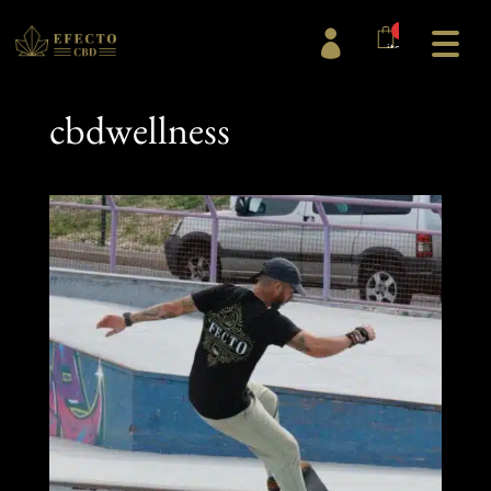
0

items
cbdwellness