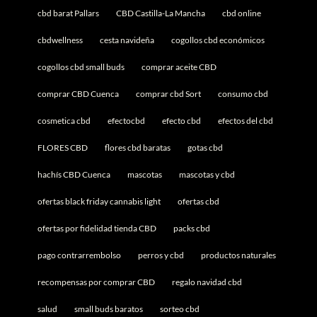
cbd barat Pallars
CBD Castilla-La Mancha
cbd online
cbdwellness
cesta navideña
cogollos cbd económicos
cogollos cbd small buds
comprar aceite CBD
comprar CBD Cuenca
comprar cbd Sort
consumo cbd
cosmetica cbd
efectocbd
efecto cbd
efectos del cbd
FLORES CBD
flores cbd baratas
gotas cbd
hachís CBD Cuenca
mascotas
mascotas y cbd
ofertas black friday cannabis light
ofertas cbd
ofertas por fidelidad tienda CBD
packs cbd
pago contrarrembolso
perros y cbd
productos naturales
recompensas por comprar CBD
regalo navidad cbd
salud
small buds baratos
sorteo cbd