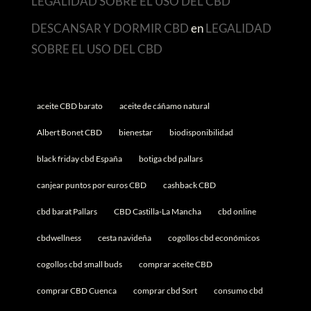
LEGALIDAD SOBRE EL USO DEL CBD
DESCANSAR Y DORMIR CBD
en
LEGALIDAD
SOBRE EL USO DEL CBD
aceite CBD barato
aceite de cáñamo natural
Albert Bonet CBD
bienestar
biodisponibilidad
black friday cbd España
botiga cbd pallars
canjear puntos por euros CBD
cashback CBD
cbd barat Pallars
CBD Castilla-La Mancha
cbd online
cbdwellness
cesta navideña
cogollos cbd económicos
cogollos cbd small buds
comprar aceite CBD
comprar CBD Cuenca
comprar cbd Sort
consumo cbd