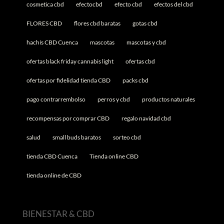
cosmetica cbd
efectocbd
efecto cbd
efectos del cbd
FLORES CBD
flores cbd baratas
gotas cbd
hachís CBD Cuenca
mascotas
mascotas y cbd
ofertas black friday cannabis light
ofertas cbd
ofertas por fidelidad tienda CBD
packs cbd
pago contrarrembolso
perros y cbd
productos naturales
recompensas por comprar CBD
regalo navidad cbd
salud
small buds baratos
sorteo cbd
tienda CBD Cuenca
Tienda online CBD
tienda online de CBD
BIENESTAR & CBD