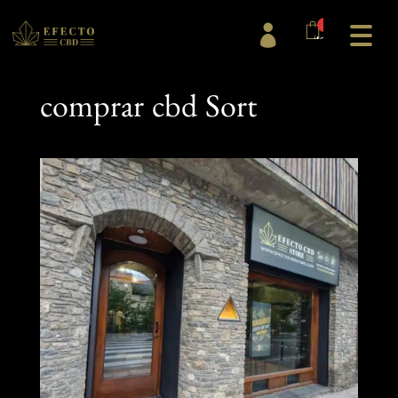
0

items
comprar cbd Sort