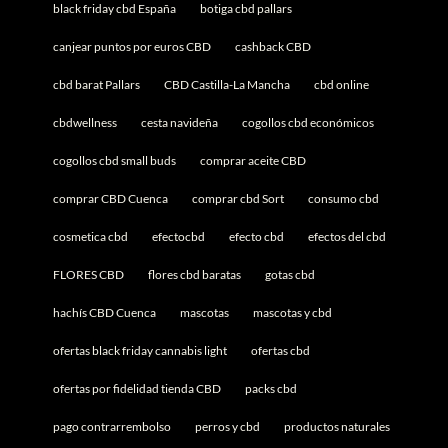
black friday cbd España
botiga cbd pallars
canjear puntos por euros CBD
cashback CBD
cbd barat Pallars
CBD Castilla-La Mancha
cbd online
cbdwellness
cesta navideña
cogollos cbd económicos
cogollos cbd small buds
comprar aceite CBD
comprar CBD Cuenca
comprar cbd Sort
consumo cbd
cosmetica cbd
efectocbd
efecto cbd
efectos del cbd
FLORES CBD
flores cbd baratas
gotas cbd
hachís CBD Cuenca
mascotas
mascotas y cbd
ofertas black friday cannabis light
ofertas cbd
ofertas por fidelidad tienda CBD
packs cbd
pago contrarrembolso
perros y cbd
productos naturales