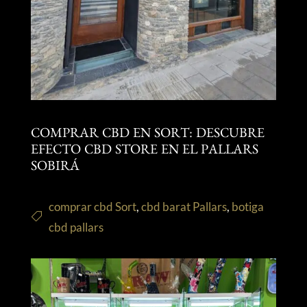
COMPRAR CBD EN SORT: DESCUBRE
EFECTO CBD STORE EN EL PALLARS
SOBIRÁ
comprar cbd Sort
,
cbd barat Pallars
,
botiga
cbd pallars