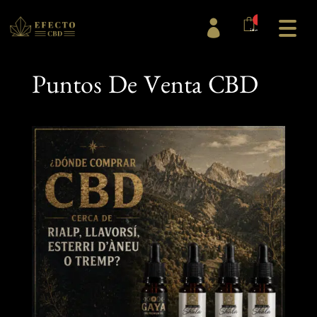
0

items
Puntos De Venta CBD