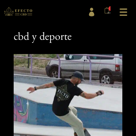
0

items
cbd y deporte