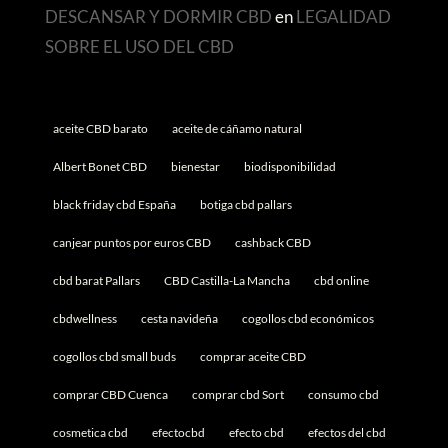
DESCANSAR Y DORMIR CBD
en
LEGALIDAD
SOBRE EL USO DEL CBD
aceite CBD barato
aceite de cáñamo natural
Albert Bonet CBD
bienestar
biodisponibilidad
black friday cbd España
botiga cbd pallars
canjear puntos por euros CBD
cashback CBD
cbd barat Pallars
CBD Castilla-La Mancha
cbd online
cbdwellness
cesta navideña
cogollos cbd económicos
cogollos cbd small buds
comprar aceite CBD
comprar CBD Cuenca
comprar cbd Sort
consumo cbd
cosmetica cbd
efectocbd
efecto cbd
efectos del cbd