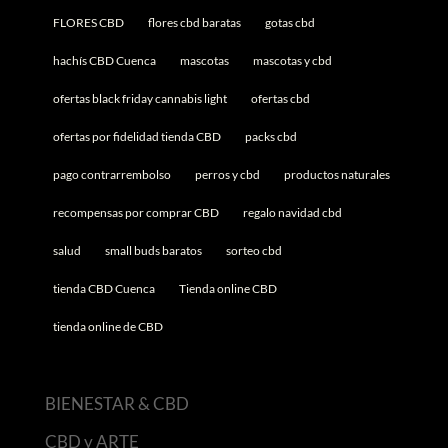
FLORES CBD
flores cbd baratas
gotas cbd
hachís CBD Cuenca
mascotas
mascotas y cbd
ofertas black friday cannabis light
ofertas cbd
ofertas por fidelidad tienda CBD
packs cbd
pago contrarrembolso
perros y cbd
productos naturales
recompensas por comprar CBD
regalo navidad cbd
salud
small buds baratos
sorteo cbd
tienda CBD Cuenca
Tienda online CBD
tienda online de CBD
BIENESTAR & CBD
CBD y ARTE