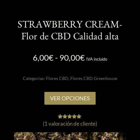
STRAWBERRY CREAM-
Flor de CBD Calidad alta
Rango
6,00
€
-
90,00
€
IVA incluido
de
precios:
Categorías:
Flores CBD
,
Flores CBD Greenhouse
desde
6,00€
Este
hasta
VER OPCIONES
producto
90,00€
tiene
múltiples
(
1
valoración de cliente)
1
Valorado
variantes.
con
5.00
Las
de 5 en