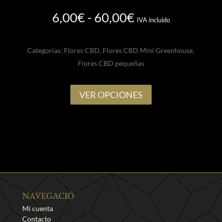
Rango
6,00
€
-
60,00
€
IVA incluido
de
precios:
Categorías:
Flores CBD
,
Flores CBD Mini Greenhouse
,
desde
Flores CBD pequeñas
6,00€
hasta
Este
60,00€
VER OPCIONES
producto
tiene
múltiples
variantes.
Las
opciones
se
pueden
NAVEGACIÓ
elegir
Mi cuenta
en
Contacto