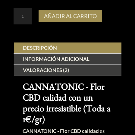
CANNATONIC
AÑADIR AL CARRITO
-
Flor
CBD
DESCRIPCIÓN
calidad
(Toda
INFORMACIÓN ADICIONAL
a
VALORACIONES (2)
1€/gr)
cantidad
CANNATONIC - Flor
CBD calidad con un
precio irresistible (Toda a
1€/gr)
CANNATONIC - Flor CBD calidad
es