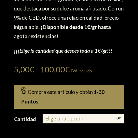
5,00€
que destaca por su dulce aroma afrutado. Con un
hasta
9% de CBD, ofrece una relación calidad-precio
100,00€
inigualable.
¡Disponible desde 1€/gr hasta
agotar existencias!
¡¡¡Elige la cantidad que desees toda a 1€/gr!!!
Rango
5,00
€
-
100,00
€
IVA incluido
de
precios:
Compra este artículo y obtén
1-30
desde
Puntos
5,00€
hasta
Cantidad
100,00€