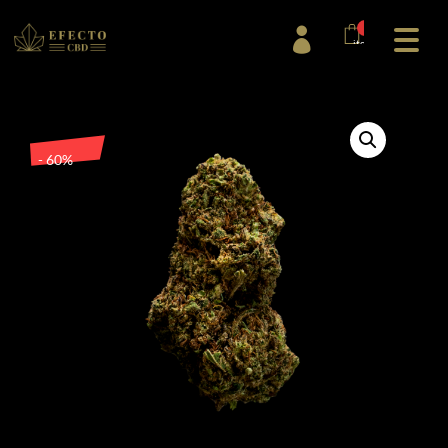
0

items
- 60%