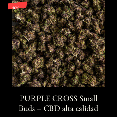
base a
opciones
valoración
- 40%
de un
se
cliente
pueden
elegir
en
la
página
de
producto
PURPLE CROSS Small
Buds – CBD alta calidad