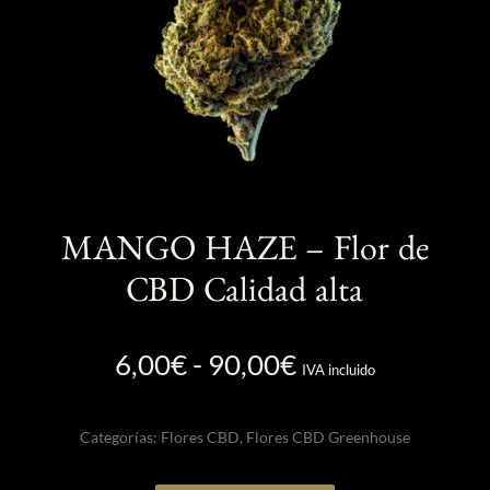
MANGO HAZE – Flor de
CBD Calidad alta
Rango
6,00
€
-
90,00
€
IVA incluido
de
precios:
Categorías:
Flores CBD
,
Flores CBD Greenhouse
desde
6,00€