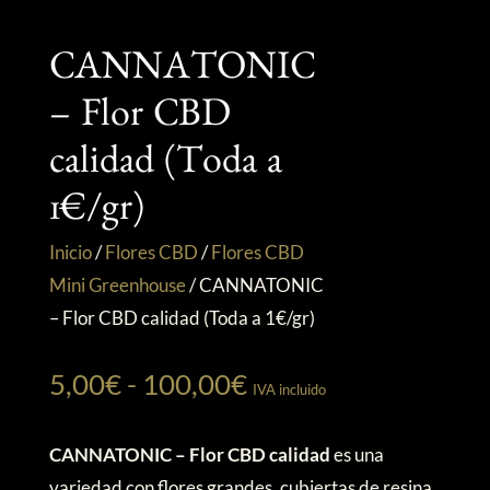
CANNATONIC
– Flor CBD
calidad (Toda a
1€/gr)
Inicio
/
Flores CBD
/
Flores CBD
Mini Greenhouse
/
CANNATONIC
– Flor CBD calidad (Toda a 1€/gr)
Rango
5,00
€
-
100,00
€
IVA incluido
de
precios:
CANNATONIC – Flor CBD calidad
es una
desde
variedad con flores grandes, cubiertas de resina,