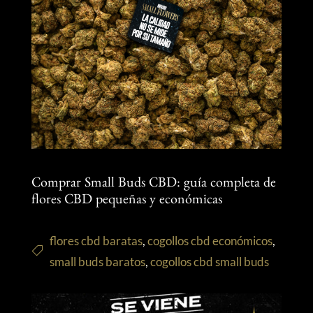
Comprar Small Buds CBD: guía completa de
flores CBD pequeñas y económicas
flores cbd baratas
,
cogollos cbd económicos
,
small buds baratos
,
cogollos cbd small buds