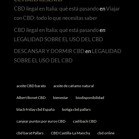
ÚLTIMAS RESEÑAS
CBD ilegal en Italia: qué está pasando
en
Viajar
con CBD: todo lo que necesitas saber
CBD ilegal en Italia: qué está pasando
en
LEGALIDAD SOBRE EL USO DEL CBD
DESCANSAR Y DORMIR CBD
en
LEGALIDAD
SOBRE EL USO DEL CBD
aceite CBD barato
aceite de cáñamo natural
Albert Bonet CBD
bienestar
biodisponibilidad
black friday cbd España
botiga cbd pallars
canjear puntos por euros CBD
cashback CBD
cbd barat Pallars
CBD Castilla-La Mancha
cbd online