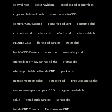
cbdwellness
cesta navideña
cogollos cbd económicos
cogollos cbd small buds
comprar aceite CBD
comprar CBD Cuenca
comprar cbd Sort
consumo cbd
cosmetica cbd
efectocbd
efecto cbd
efectos del cbd
FLORES CBD
flores cbd baratas
gotas cbd
hachís CBD Cuenca
mascotas
mascotas y cbd
ofertas black friday cannabis light
ofertas cbd
ofertas por fidelidad tienda CBD
packs cbd
pago contrarrembolso
perros y cbd
productos naturales
recompensas por comprar CBD
regalo navidad cbd
salud
small buds baratos
sorteo cbd
tienda CBD Cuenca
Tienda online CBD