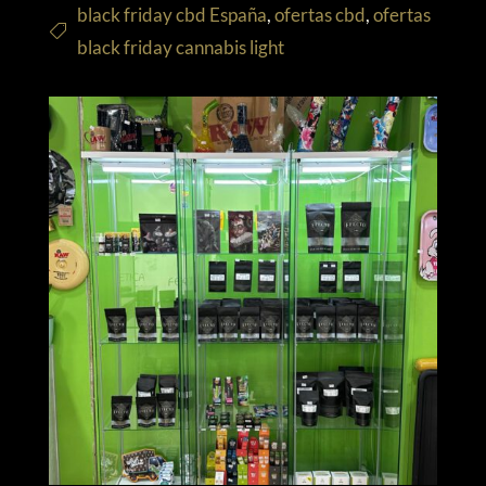
black friday cbd España
,
ofertas cbd
,
ofertas
black friday cannabis light