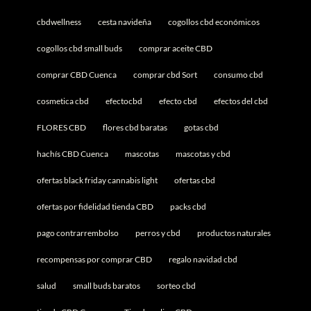
cbdwellness
cesta navideña
cogollos cbd económicos
cogollos cbd small buds
comprar aceite CBD
comprar CBD Cuenca
comprar cbd Sort
consumo cbd
cosmetica cbd
efectocbd
efecto cbd
efectos del cbd
FLORES CBD
flores cbd baratas
gotas cbd
hachís CBD Cuenca
mascotas
mascotas y cbd
ofertas black friday cannabis light
ofertas cbd
ofertas por fidelidad tienda CBD
packs cbd
pago contrarrembolso
perros y cbd
productos naturales
recompensas por comprar CBD
regalo navidad cbd
salud
small buds baratos
sorteo cbd