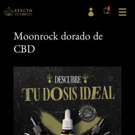
0

items
Moonrock dorado de
CBD