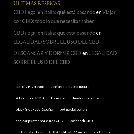
ÚLTIMAS RESEÑAS
CBD ilegal en Italia: qué está pasando
en
Viajar
con CBD: todo lo que necesitas saber
CBD ilegal en Italia: qué está pasando
en
LEGALIDAD SOBRE EL USO DEL CBD
DESCANSAR Y DORMIR CBD
en
LEGALIDAD
SOBRE EL USO DEL CBD
aceite CBD barato
aceite de cáñamo natural
Albert Bonet CBD
bienestar
biodisponibilidad
black friday cbd España
botiga cbd pallars
canjear puntos por euros CBD
cashback CBD
cbd barat Pallars
CBD Castilla-La Mancha
cbd online