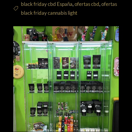
black friday cbd España
,
ofertas cbd
,
ofertas
black friday cannabis light