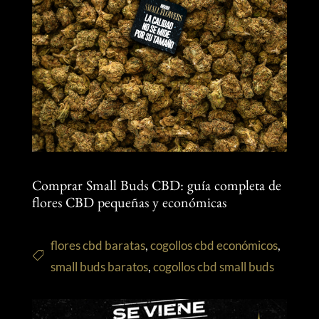
Comprar Small Buds CBD: guía completa de
flores CBD pequeñas y económicas
flores cbd baratas
,
cogollos cbd económicos
,
small buds baratos
,
cogollos cbd small buds