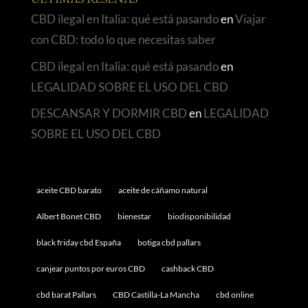
ÚLTIMAS RESEÑAS
CBD ilegal en Italia: qué está pasando
en
Viajar
con CBD: todo lo que necesitas saber
CBD ilegal en Italia: qué está pasando
en
LEGALIDAD SOBRE EL USO DEL CBD
DESCANSAR Y DORMIR CBD
en
LEGALIDAD
SOBRE EL USO DEL CBD
aceite CBD barato
aceite de cáñamo natural
Albert Bonet CBD
bienestar
biodisponibilidad
black friday cbd España
botiga cbd pallars
canjear puntos por euros CBD
cashback CBD
cbd barat Pallars
CBD Castilla-La Mancha
cbd online