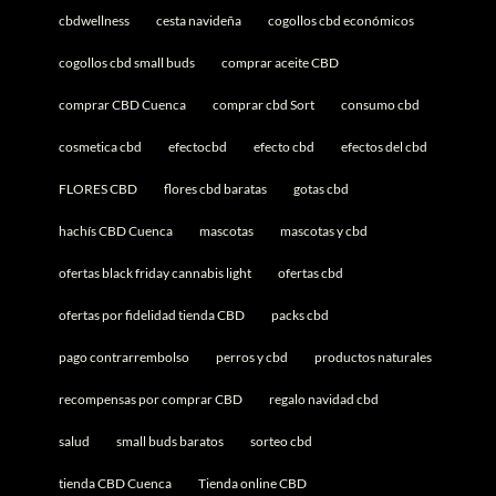
cbdwellness
cesta navideña
cogollos cbd económicos
cogollos cbd small buds
comprar aceite CBD
comprar CBD Cuenca
comprar cbd Sort
consumo cbd
cosmetica cbd
efectocbd
efecto cbd
efectos del cbd
FLORES CBD
flores cbd baratas
gotas cbd
hachís CBD Cuenca
mascotas
mascotas y cbd
ofertas black friday cannabis light
ofertas cbd
ofertas por fidelidad tienda CBD
packs cbd
pago contrarrembolso
perros y cbd
productos naturales
recompensas por comprar CBD
regalo navidad cbd
salud
small buds baratos
sorteo cbd
tienda CBD Cuenca
Tienda online CBD