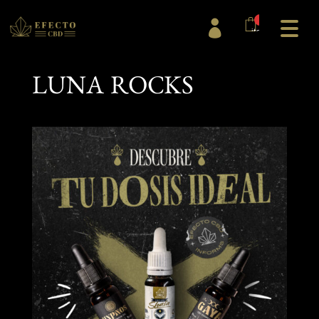
0

items
LUNA ROCKS