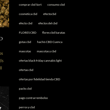
comprar cbd Sort
consumo cbd
cosmetica cbd
efectocbd
efecto cbd
efectos del cbd
FLORES CBD
flores cbd baratas
:
BD
gotas cbd
hachís CBD Cuenca
mascotas
mascotas y cbd
os
ds
ofertas black friday cannabis light
ll
ofertas cbd
ofertas por fidelidad tienda CBD
packs cbd
pago contrarrembolso
perros y cbd