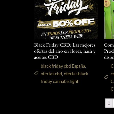
Black Friday CBD: Las mejores
Comp
ofertas del año en flores, hash y
Pro
aceites CBD
disp
black friday cbd España
,
C
ofertas cbd
,
ofertas black
c
friday cannabis light
C
C
1