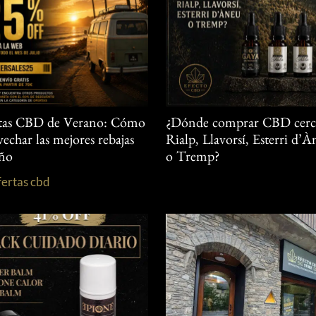
tas CBD de Verano: Cómo
¿Dónde comprar CBD cerc
echar las mejores rebajas
Rialp, Llavorsí, Esterri d’
año
o Tremp?
fertas cbd