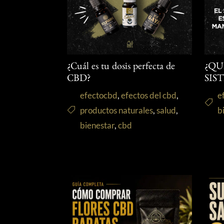
¿Cuál es tu dosis perfecta de
¿QU
CBD?
SIS
efectocbd
,
efectos del cbd
,
e
productos naturales
,
salud
,
b
bienestar
,
cbd