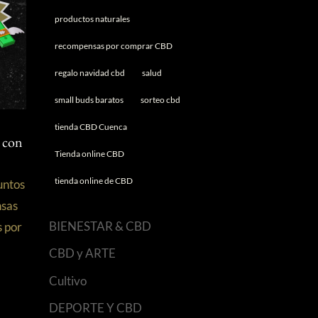
productos naturales
recompensas por comprar CBD
regalo navidad cbd
salud
small buds baratos
sorteo cbd
tienda CBD Cuenca
 con
Tienda online CBD
tienda online de CBD
untos
sas
BIENESTAR & CBD
s por
CBD y ARTE
Cultivo
DEPORTE Y CBD