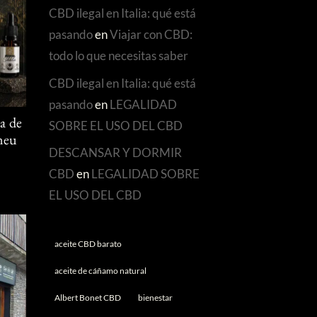
CBD ilegal en Italia: qué está
pasando
en
Viajar con CBD:
todo lo que necesitas saber
CBD ilegal en Italia: qué está
pasando
en
LEGALIDAD
SOBRE EL USO DEL CBD
a de
Àneu
DESCANSAR Y DORMIR
CBD
en
LEGALIDAD SOBRE
EL USO DEL CBD
aceite CBD barato
aceite de cáñamo natural
Albert Bonet CBD
bienestar