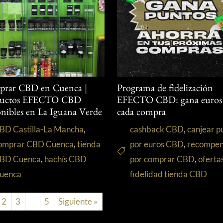
rar CBD en Cuenca |
Programa de fidelización
ductos EFECTO CBD
EFECTO CBD: gana euros
onibles en La Iguana Verde
cada compra
BD Castilla-La Mancha
,
cashback CBD
,
canjear p
omprar CBD Cuenca
,
tienda
por euros CBD
,
recompen
BD Cuenca
,
hachís CBD
por comprar CBD
,
oferta
uenca
fidelidad tienda CBD
2
3
…
5
Siguiente »