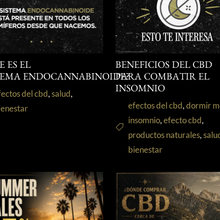
E ES EL
BENEFICIOS DEL CBD
TEMA ENDOCANNABINOIDE?
PARA COMBATIR EL
INSOMNIO
fectos del cbd
,
salud
,
efectos del cbd
,
dormir m
ienestar
insomnio
,
efecto cbd
,
productos naturales
,
salu
bienestar