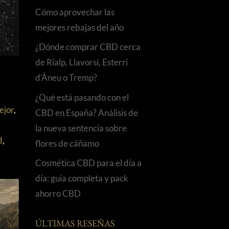
Cómo aprovechar las
mejores rebajas del año
¿Dónde comprar CBD cerca
de Rialp, Llavorsí, Esterri
d’Àneu o Tremp?
¿Qué está pasando con el
ejor
,
CBD en España? Análisis de
la nueva sentencia sobre
d
,
flores de cáñamo
Cosmética CBD para el día a
día: guía completa y pack
ahorro CBD
ÚLTIMAS RESEÑAS