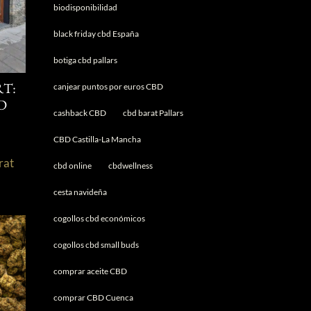
biodisponibilidad
black friday cbd España
botiga cbd pallars
canjear puntos por euros CBD
T:
D
cashback CBD
cbd barat Pallars
CBD Castilla-La Mancha
rat
cbd online
cbdwellness
s
cesta navideña
cogollos cbd económicos
cogollos cbd small buds
comprar aceite CBD
comprar CBD Cuenca