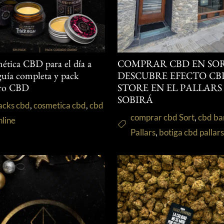
ética CBD para el día a
COMPRAR CBD EN SOR
 guía completa y pack
DESCUBRE EFECTO CB
ro CBD
STORE EN EL PALLARS
SOBIRÁ
acks cbd
,
cosmetica cbd
,
cbd
comprar cbd Sort
,
cbd ba
nline
Pallars
,
botiga cbd pallar