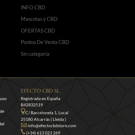
INFO CBD
Mascotas y CBD
OFERTAS CBD
Puntos De Venta CBD
Sin categoría
EFECTO CBD SL
 uso
Registrada en España
B42832519
 de
C/ Barceloneta 1, Local
25180 Alcarràs ( Lleida )
del
info@efectocbdstore.com
(+34) 613 023 269