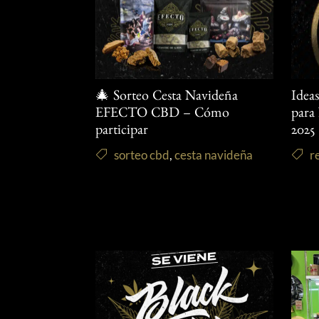
🎄 Sorteo Cesta Navideña
Idea
EFECTO CBD – Cómo
para
participar
2025
sorteo cbd
,
cesta navideña
r