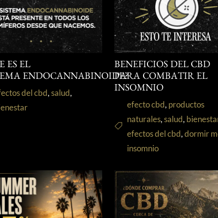
E ES EL
BENEFICIOS DEL CBD
TEMA ENDOCANNABINOIDE?
PARA COMBATIR EL
INSOMNIO
fectos del cbd
,
salud
,
efecto cbd
,
productos
ienestar
naturales
,
salud
,
bienesta
efectos del cbd
,
dormir m
insomnio