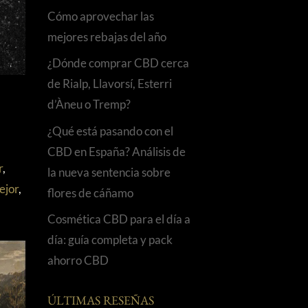
Cómo aprovechar las
mejores rebajas del año
¿Dónde comprar CBD cerca
de Rialp, Llavorsí, Esterri
d’Àneu o Tremp?
¿Qué está pasando con el
CBD en España? Análisis de
r
,
la nueva sentencia sobre
ejor
,
flores de cáñamo
Cosmética CBD para el día a
día: guía completa y pack
ahorro CBD
ÚLTIMAS RESEÑAS