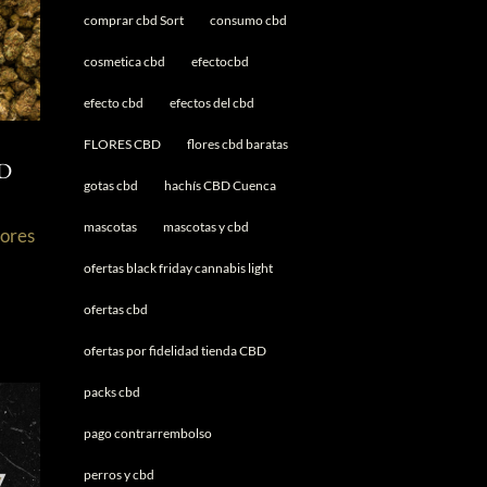
comprar cbd Sort
consumo cbd
cosmetica cbd
efectocbd
efecto cbd
efectos del cbd
FLORES CBD
flores cbd baratas
:
BD
gotas cbd
hachís CBD Cuenca
mascotas
mascotas y cbd
lores
ofertas black friday cannabis light
ofertas cbd
ofertas por fidelidad tienda CBD
packs cbd
pago contrarrembolso
perros y cbd