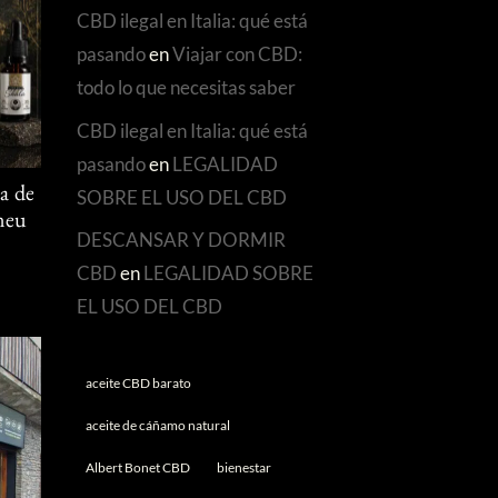
CBD ilegal en Italia: qué está
pasando
en
Viajar con CBD:
todo lo que necesitas saber
CBD ilegal en Italia: qué está
pasando
en
LEGALIDAD
SOBRE EL USO DEL CBD
a de
Àneu
DESCANSAR Y DORMIR
CBD
en
LEGALIDAD SOBRE
EL USO DEL CBD
aceite CBD barato
aceite de cáñamo natural
Albert Bonet CBD
bienestar