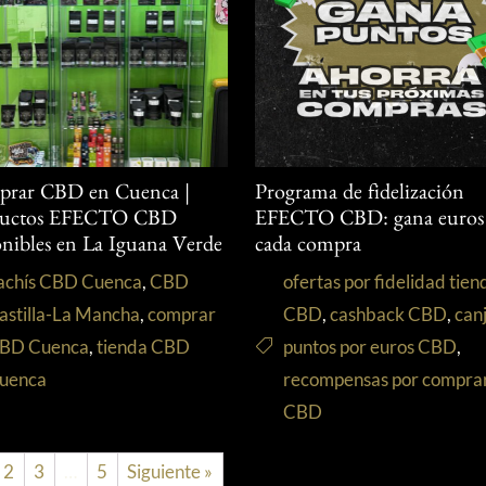
rar CBD en Cuenca |
Programa de fidelización
ductos EFECTO CBD
EFECTO CBD: gana euros
onibles en La Iguana Verde
cada compra
achís CBD Cuenca
,
CBD
ofertas por fidelidad tien
astilla-La Mancha
,
comprar
CBD
,
cashback CBD
,
can
BD Cuenca
,
tienda CBD
puntos por euros CBD
,
uenca
recompensas por compra
CBD
2
3
…
5
Siguiente »