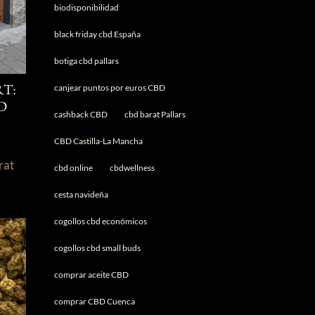
biodisponibilidad
black friday cbd España
botiga cbd pallars
canjear puntos por euros CBD
T:
D
cashback CBD
cbd barat Pallars
CBD Castilla-La Mancha
rat
cbd online
cbdwellness
s
cesta navideña
cogollos cbd económicos
cogollos cbd small buds
comprar aceite CBD
comprar CBD Cuenca