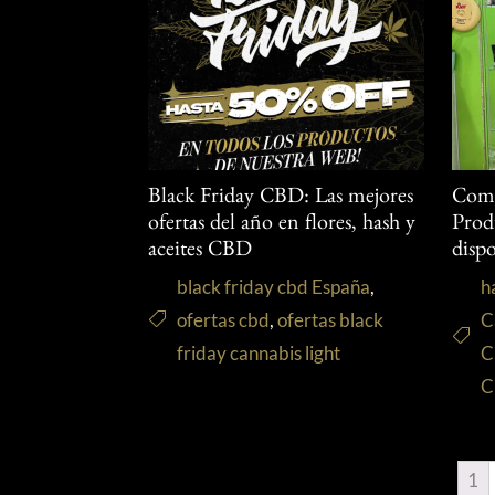
Black Friday CBD: Las mejores
Comp
ofertas del año en flores, hash y
Pro
aceites CBD
disp
black friday cbd España
,
h
ofertas cbd
,
ofertas black
C
friday cannabis light
C
C
1