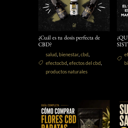
¿Cuál es tu dosis perfecta de
¿QU
CBD?
SIS
salud
,
bienestar
,
cbd
,
e
efectocbd
,
efectos del cbd
,
b
productos naturales