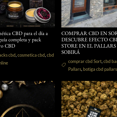
ética CBD para el día a
COMPRAR CBD EN SOR
 guía completa y pack
DESCUBRE EFECTO CB
ro CBD
STORE EN EL PALLARS
SOBIRÁ
acks cbd
,
cosmetica cbd
,
cbd
comprar cbd Sort
,
cbd ba
nline
Pallars
,
botiga cbd pallar