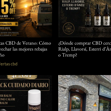
tas CBD de Verano: Cómo
¿Dónde comprar CBD cerc
echar las mejores rebajas
Rialp, Llavorsí, Esterri d’
año
o Tremp?
fertas cbd