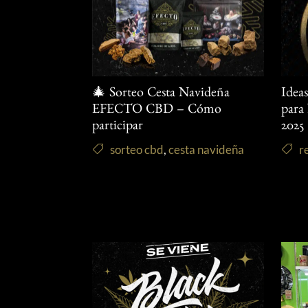
🎄 Sorteo Cesta Navideña
Idea
EFECTO CBD – Cómo
para
participar
2025
sorteo cbd
,
cesta navideña
r