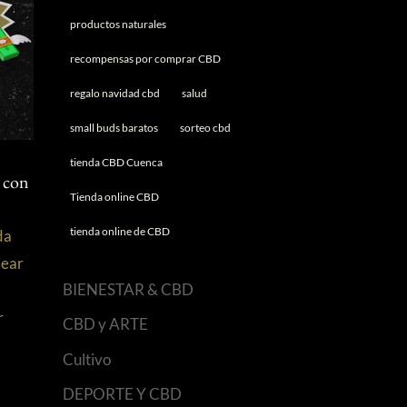
productos naturales
recompensas por comprar CBD
regalo navidad cbd
salud
small buds baratos
sorteo cbd
tienda CBD Cuenca
 con
Tienda online CBD
tienda online de CBD
da
jear
BIENESTAR & CBD
r
CBD y ARTE
Cultivo
DEPORTE Y CBD