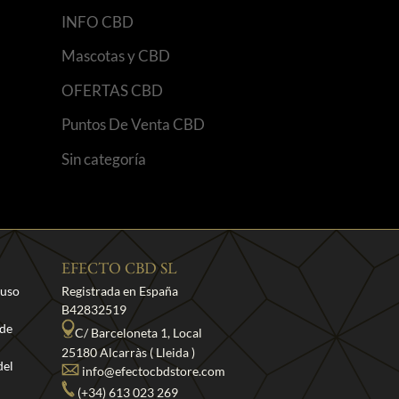
INFO CBD
Mascotas y CBD
OFERTAS CBD
Puntos De Venta CBD
Sin categoría
EFECTO CBD SL
 uso
Registrada en España
B42832519
 de
C/ Barceloneta 1, Local
25180 Alcarràs ( Lleida )
del
info@efectocbdstore.com
(+34) 613 023 269