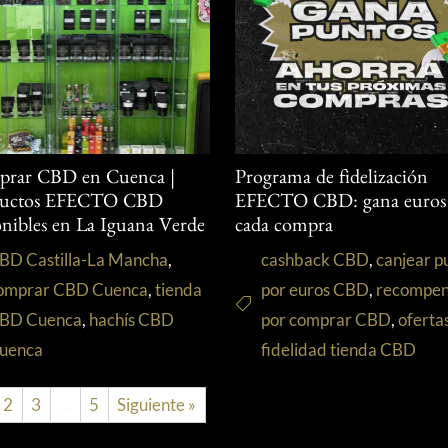
rar CBD en Cuenca |
Programa de fidelización
ductos EFECTO CBD
EFECTO CBD: gana euros
onibles en La Iguana Verde
cada compra
BD Castilla-La Mancha
,
cashback CBD
,
canjear p
omprar CBD Cuenca
,
tienda
por euros CBD
,
recompen
BD Cuenca
,
hachís CBD
por comprar CBD
,
oferta
uenca
fidelidad tienda CBD
2
3
…
5
Siguiente »