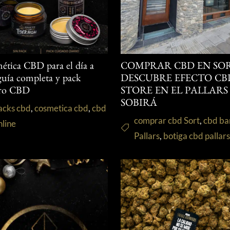
ética CBD para el día a
COMPRAR CBD EN SOR
 guía completa y pack
DESCUBRE EFECTO CB
ro CBD
STORE EN EL PALLARS
SOBIRÁ
acks cbd
,
cosmetica cbd
,
cbd
comprar cbd Sort
,
cbd ba
nline
Pallars
,
botiga cbd pallar