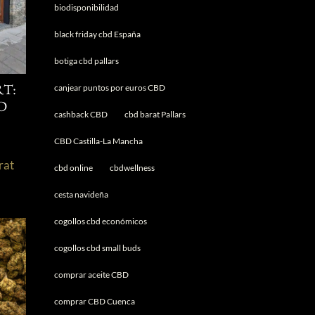
biodisponibilidad
black friday cbd España
botiga cbd pallars
canjear puntos por euros CBD
T:
D
cashback CBD
cbd barat Pallars
CBD Castilla-La Mancha
rat
cbd online
cbdwellness
s
cesta navideña
cogollos cbd económicos
cogollos cbd small buds
comprar aceite CBD
comprar CBD Cuenca