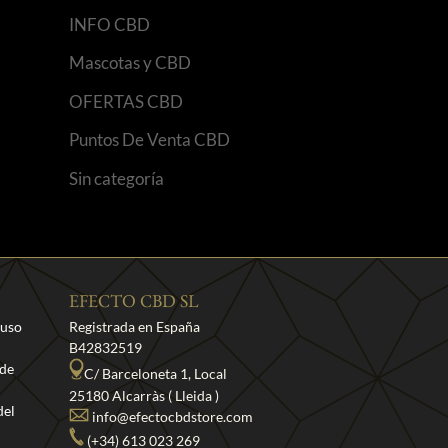
INFO CBD
Mascotas y CBD
OFERTAS CBD
Puntos De Venta CBD
Sin categoría
EFECTO CBD SL
 uso
Registrada en España
B42832519
 de
C/ Barceloneta 1, Local
25180 Alcarràs ( Lleida )
del
info@efectocbdstore.com
(+34) 613 023 269