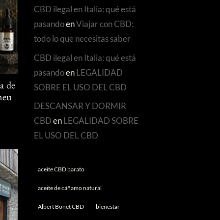
CBD ilegal en Italia: qué está
pasando
en
Viajar con CBD:
todo lo que necesitas saber
CBD ilegal en Italia: qué está
pasando
en
LEGALIDAD
SOBRE EL USO DEL CBD
a de
Àneu
DESCANSAR Y DORMIR
CBD
en
LEGALIDAD SOBRE
EL USO DEL CBD
aceite CBD barato
aceite de cáñamo natural
Albert Bonet CBD
bienestar