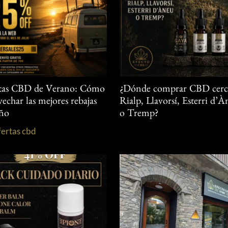
tas CBD de Verano: Cómo
¿Dónde comprar CBD cerc
echar las mejores rebajas
Rialp, Llavorsí, Esterri d’
año
o Tremp?
fertas cbd