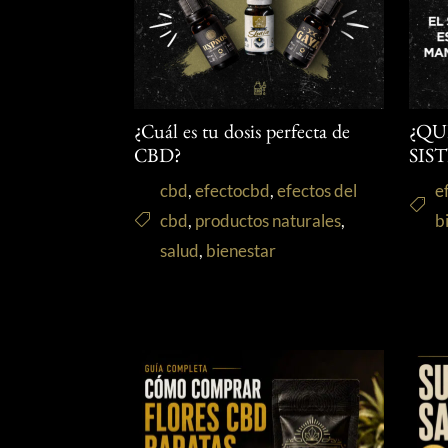
¿Cuál es tu dosis perfecta de
¿QU
CBD?
SIS
cbd
,
efectocbd
,
efectos del
e
cbd
,
productos naturales
,
b
salud
,
bienestar