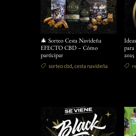
🎄 Sorteo Cesta Navideña
Idea
EFECTO CBD – Cómo
para
participar
2025
sorteo cbd
,
cesta navideña
r