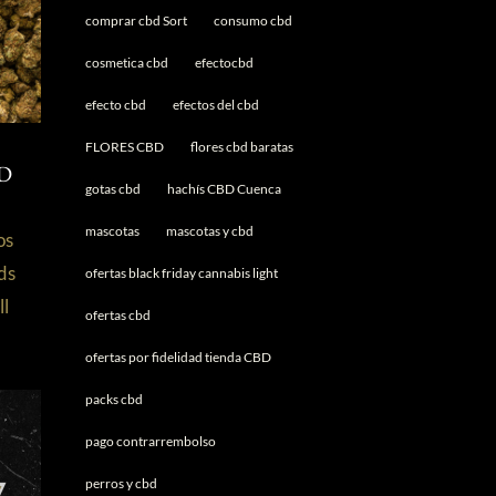
comprar cbd Sort
consumo cbd
cosmetica cbd
efectocbd
efecto cbd
efectos del cbd
FLORES CBD
flores cbd baratas
:
BD
gotas cbd
hachís CBD Cuenca
mascotas
mascotas y cbd
os
ds
ofertas black friday cannabis light
ll
ofertas cbd
ofertas por fidelidad tienda CBD
packs cbd
pago contrarrembolso
perros y cbd