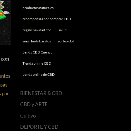
productos naturales
recompensas por comprar CBD
regalo navidad cbd
salud
small buds baratos
sorteo cbd
tienda CBD Cuenca
 con
Tienda online CBD
tienda online de CBD
untos
sas
BIENESTAR & CBD
s por
CBD y ARTE
Cultivo
DEPORTE Y CBD