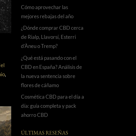
Cómo aprovechar las
mejores rebajas del año
¿Dónde comprar CBD cerca
de Rialp, Llavorsí, Esterri
d’Àneu o Tremp?
¿Qué está pasando con el
del
CBD en España? Análisis de
nio
,
la nueva sentencia sobre
flores de cáñamo
Cosmética CBD para el día a
día: guía completa y pack
ahorro CBD
ÚLTIMAS RESEÑAS