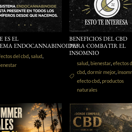
E ES EL
BENEFICIOS DEL CBD
TEMA ENDOCANNABINOIDE?
PARA COMBATIR EL
INSOMNIO
fectos del cbd
,
salud
,
salud
,
bienestar
,
efectos 
ienestar
cbd
,
dormir mejor
,
insom
efecto cbd
,
productos
naturales