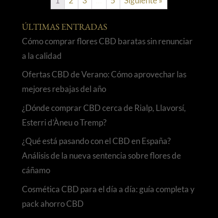
1
2
3
…
5
Siguiente »
ÚLTIMAS ENTRADAS
Cómo comprar flores CBD baratas sin renunciar
a la calidad
Ofertas CBD de Verano: Cómo aprovechar las
mejores rebajas del año
¿Dónde comprar CBD cerca de Rialp, Llavorsí,
Esterri d’Àneu o Tremp?
¿Qué está pasando con el CBD en España?
Análisis de la nueva sentencia sobre flores de
cáñamo
Cosmética CBD para el día a día: guía completa y
pack ahorro CBD