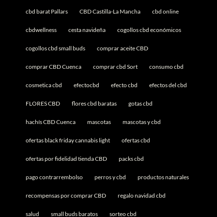
cbd barat Pallars
CBD Castilla-La Mancha
cbd online
cbdwellness
cesta navideña
cogollos cbd económicos
cogollos cbd small buds
comprar aceite CBD
comprar CBD Cuenca
comprar cbd Sort
consumo cbd
cosmetica cbd
efectocbd
efecto cbd
efectos del cbd
FLORES CBD
flores cbd baratas
gotas cbd
hachís CBD Cuenca
mascotas
mascotas y cbd
ofertas black friday cannabis light
ofertas cbd
ofertas por fidelidad tienda CBD
packs cbd
pago contrarrembolso
perros y cbd
productos naturales
recompensas por comprar CBD
regalo navidad cbd
salud
small buds baratos
sorteo cbd