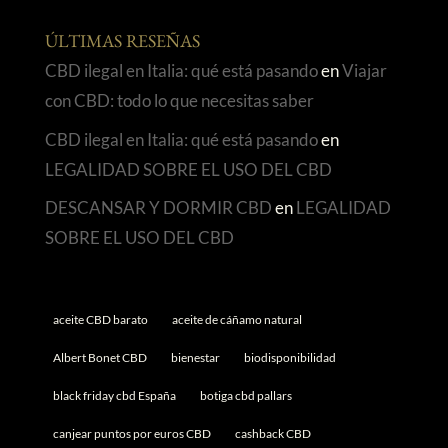
ÚLTIMAS RESEÑAS
CBD ilegal en Italia: qué está pasando
en
Viajar
con CBD: todo lo que necesitas saber
CBD ilegal en Italia: qué está pasando
en
LEGALIDAD SOBRE EL USO DEL CBD
DESCANSAR Y DORMIR CBD
en
LEGALIDAD
SOBRE EL USO DEL CBD
aceite CBD barato
aceite de cáñamo natural
Albert Bonet CBD
bienestar
biodisponibilidad
black friday cbd España
botiga cbd pallars
canjear puntos por euros CBD
cashback CBD