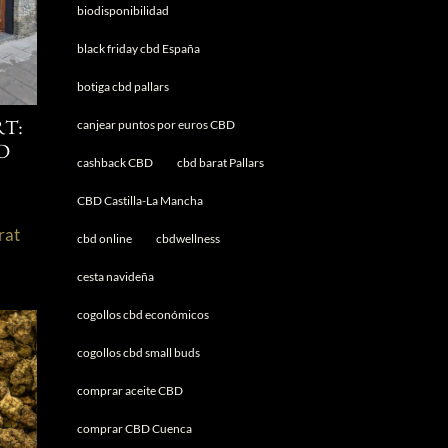
biodisponibilidad
black friday cbd España
botiga cbd pallars
canjear puntos por euros CBD
T:
D
cashback CBD
cbd barat Pallars
CBD Castilla-La Mancha
rat
cbd online
cbdwellness
s
cesta navideña
cogollos cbd económicos
cogollos cbd small buds
comprar aceite CBD
comprar CBD Cuenca