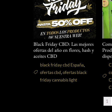
Black Friday CBD: Las mejores
Comp
ofertas del año en flores, hash y
Pro
aceites CBD
disp
black friday cbd España
,
C
ofertas cbd
,
ofertas black
c
friday cannabis light
C
C
1