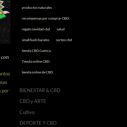
productos naturales
recompensas por comprar CBD
regalo navidad cbd
salud
small buds baratos
sorteo cbd
tienda CBD Cuenca
 con
Tienda online CBD
tienda online de CBD
untos
sas
BIENESTAR & CBD
s por
CBD y ARTE
Cultivo
DEPORTE Y CBD