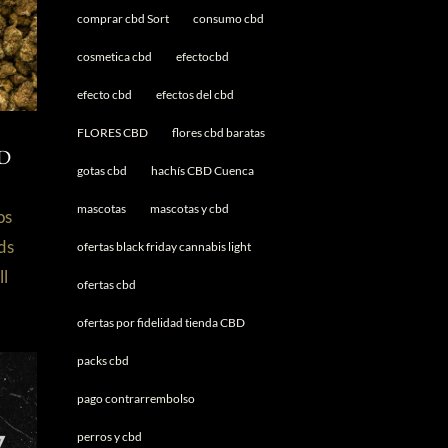
comprar cbd Sort
consumo cbd
cosmetica cbd
efectocbd
efecto cbd
efectos del cbd
FLORES CBD
flores cbd baratas
:
BD
gotas cbd
hachís CBD Cuenca
mascotas
mascotas y cbd
os
ds
ofertas black friday cannabis light
ll
ofertas cbd
ofertas por fidelidad tienda CBD
packs cbd
pago contrarrembolso
perros y cbd