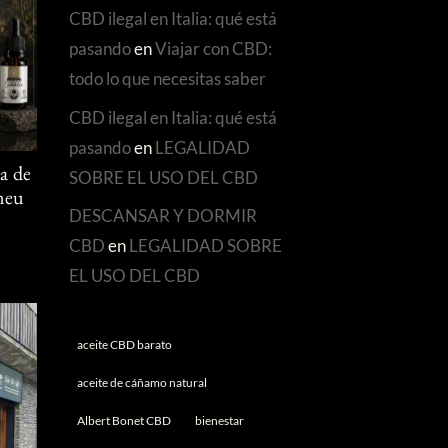
CBD ilegal en Italia: qué está
pasando
en
Viajar con CBD:
todo lo que necesitas saber
CBD ilegal en Italia: qué está
pasando
en
LEGALIDAD
SOBRE EL USO DEL CBD
a de
Àneu
DESCANSAR Y DORMIR
CBD
en
LEGALIDAD SOBRE
EL USO DEL CBD
aceite CBD barato
aceite de cáñamo natural
Albert Bonet CBD
bienestar