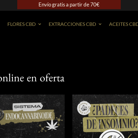
Envío gratis a partir de 70€
FLORES CBD
EXTRACCIONES CBD
ACEITES CB
line en oferta