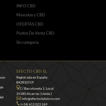
INFO CBD
Mascotas y CBD
OFERTAS CBD
Puntos De Venta CBD
Sin categoría
EFECTO CBD SL
 uso
Registrada en España
B42832519
 de
C/ Barceloneta 1, Local
25180 Alcarràs ( Lleida )
del
info@efectocbdstore.com
(+34) 613 023 269