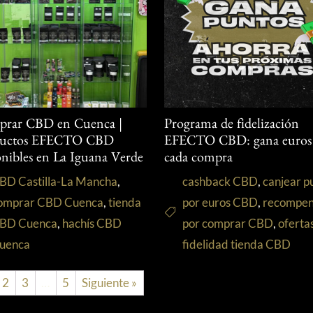
rar CBD en Cuenca |
Programa de fidelización
ductos EFECTO CBD
EFECTO CBD: gana euros
onibles en La Iguana Verde
cada compra
BD Castilla-La Mancha
,
cashback CBD
,
canjear p
omprar CBD Cuenca
,
tienda
por euros CBD
,
recompen
BD Cuenca
,
hachís CBD
por comprar CBD
,
oferta
uenca
fidelidad tienda CBD
2
3
…
5
Siguiente »