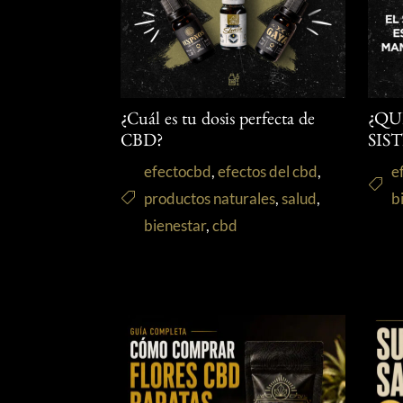
¿Cuál es tu dosis perfecta de
¿QU
CBD?
SIS
efectocbd
,
efectos del cbd
,
e
productos naturales
,
salud
,
b
bienestar
,
cbd