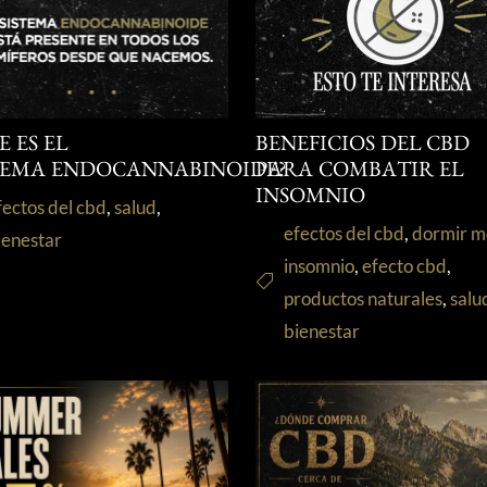
E ES EL
BENEFICIOS DEL CBD
TEMA ENDOCANNABINOIDE?
PARA COMBATIR EL
INSOMNIO
fectos del cbd
,
salud
,
efectos del cbd
,
dormir m
ienestar
insomnio
,
efecto cbd
,
productos naturales
,
salu
bienestar