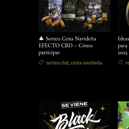
🎄 Sorteo Cesta Navideña
Idea
EFECTO CBD – Cómo
para
participar
2025
sorteo cbd
,
cesta navideña
r