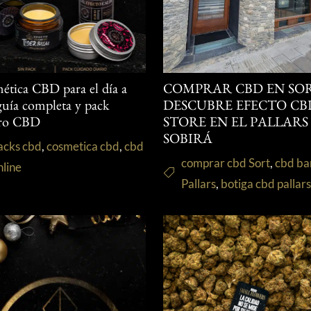
ética CBD para el día a
COMPRAR CBD EN SOR
 guía completa y pack
DESCUBRE EFECTO CB
ro CBD
STORE EN EL PALLARS
SOBIRÁ
acks cbd
,
cosmetica cbd
,
cbd
comprar cbd Sort
,
cbd ba
nline
Pallars
,
botiga cbd pallar