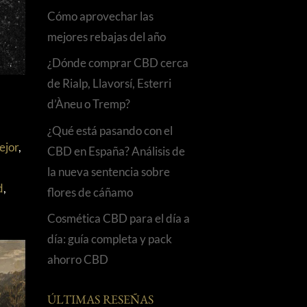
Cómo aprovechar las
mejores rebajas del año
¿Dónde comprar CBD cerca
de Rialp, Llavorsí, Esterri
d’Àneu o Tremp?
¿Qué está pasando con el
ejor
,
CBD en España? Análisis de
la nueva sentencia sobre
d
,
flores de cáñamo
Cosmética CBD para el día a
día: guía completa y pack
ahorro CBD
ÚLTIMAS RESEÑAS