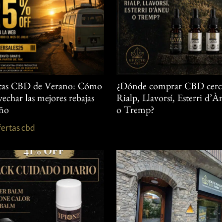
tas CBD de Verano: Cómo
¿Dónde comprar CBD cerc
echar las mejores rebajas
Rialp, Llavorsí, Esterri d’
año
o Tremp?
fertas cbd