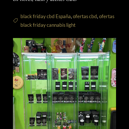
en flores, hash y aceites CBD
black friday cbd España
,
ofertas cbd
,
ofertas
black friday cannabis light