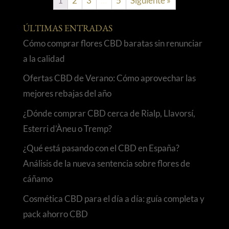
1
2
3
…
5
Siguiente »
ÚLTIMAS ENTRADAS
Cómo comprar flores CBD baratas sin renunciar
a la calidad
Ofertas CBD de Verano: Cómo aprovechar las
mejores rebajas del año
¿Dónde comprar CBD cerca de Rialp, Llavorsí,
Esterri d’Àneu o Tremp?
¿Qué está pasando con el CBD en España?
Análisis de la nueva sentencia sobre flores de
cáñamo
Cosmética CBD para el día a día: guía completa y
pack ahorro CBD