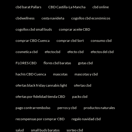
cbd barat Pallars
CBD Castilla-La Mancha
cbd online
cbdwellness
cesta navideña
cogollos cbd económicos
cogollos cbd small buds
comprar aceite CBD
comprar CBD Cuenca
comprar cbd Sort
consumo cbd
cosmetica cbd
efectocbd
efecto cbd
efectos del cbd
FLORES CBD
flores cbd baratas
gotas cbd
hachís CBD Cuenca
mascotas
mascotas y cbd
ofertas black friday cannabis light
ofertas cbd
ofertas por fidelidad tienda CBD
packs cbd
pago contrarrembolso
perros y cbd
productos naturales
recompensas por comprar CBD
regalo navidad cbd
salud
small buds baratos
sorteo cbd