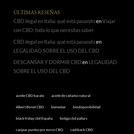
ÚLTIMAS RESEÑAS
CBD ilegal en Italia: qué está pasando
en
Viajar
con CBD: todo lo que necesitas saber
CBD ilegal en Italia: qué está pasando
en
LEGALIDAD SOBRE EL USO DEL CBD
DESCANSAR Y DORMIR CBD
en
LEGALIDAD
SOBRE EL USO DEL CBD
aceite CBD barato
aceite de cáñamo natural
Albert Bonet CBD
bienestar
biodisponibilidad
black friday cbd España
botiga cbd pallars
canjear puntos por euros CBD
cashback CBD