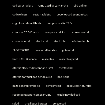
cbd barat Pallars
CBD Castilla-La Mancha
cbd online
cbdwellness
cesta navideña
cogollos cbd económicos
cogollos cbd small buds
comprar aceite CBD
comprar CBD Cuenca
comprar cbd Sort
consumo cbd
cosmetica cbd
efectocbd
efecto cbd
efectos del cbd
FLORES CBD
flores cbd baratas
gotas cbd
hachís CBD Cuenca
mascotas
mascotas y cbd
ofertas black friday cannabis light
ofertas cbd
ofertas por fidelidad tienda CBD
packs cbd
pago contrarrembolso
perros y cbd
productos naturales
recompensas por comprar CBD
regalo navidad cbd
salud
small buds baratos
sorteo cbd