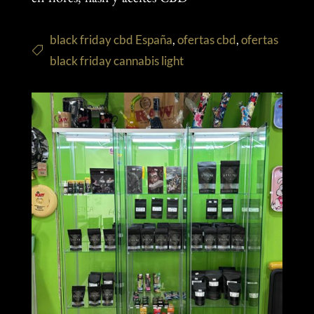
en flores, hash y aceites CBD
black friday cbd España
,
ofertas cbd
,
ofertas
black friday cannabis light