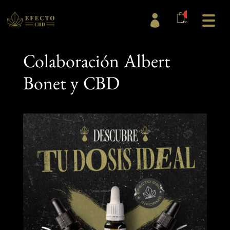
0

items
Colaboración Albert
Bonet y CBD