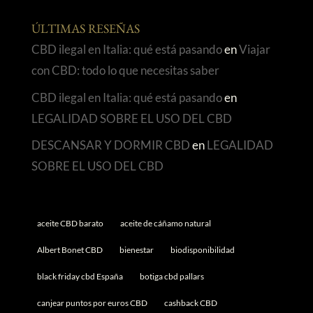
ÚLTIMAS RESEÑAS
CBD ilegal en Italia: qué está pasando
en
Viajar
con CBD: todo lo que necesitas saber
CBD ilegal en Italia: qué está pasando
en
LEGALIDAD SOBRE EL USO DEL CBD
DESCANSAR Y DORMIR CBD
en
LEGALIDAD
SOBRE EL USO DEL CBD
aceite CBD barato
aceite de cáñamo natural
Albert Bonet CBD
bienestar
biodisponibilidad
black friday cbd España
botiga cbd pallars
canjear puntos por euros CBD
cashback CBD