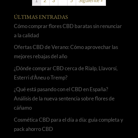
1
2
3
…
5
Siguiente »
ÚLTIMAS ENTRADAS
Cómo comprar flores CBD baratas sin renunciar
a la calidad
Ofertas CBD de Verano: Cómo aprovechar las
mejores rebajas del año
¿Dónde comprar CBD cerca de Rialp, Llavorsí,
Esterri d’Àneu o Tremp?
¿Qué está pasando con el CBD en España?
Análisis de la nueva sentencia sobre flores de
cáñamo
Cosmética CBD para el día a día: guía completa y
pack ahorro CBD