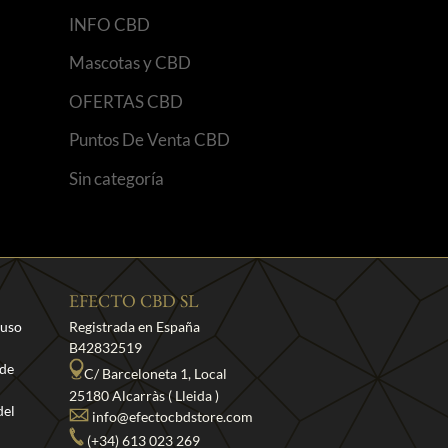
INFO CBD
Mascotas y CBD
OFERTAS CBD
Puntos De Venta CBD
Sin categoría
EFECTO CBD SL
 uso
Registrada en España
B42832519
 de
C/ Barceloneta 1, Local
25180 Alcarràs ( Lleida )
del
info@efectocbdstore.com
(+34) 613 023 269