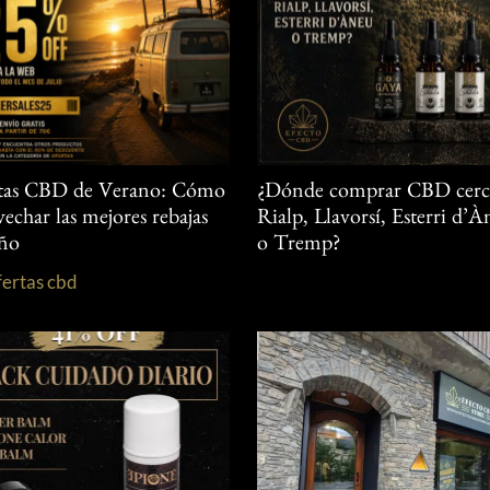
tas CBD de Verano: Cómo
¿Dónde comprar CBD cerc
echar las mejores rebajas
Rialp, Llavorsí, Esterri d’
año
o Tremp?
fertas cbd