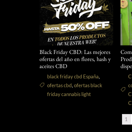
Black Friday CBD: Las mejores
Comp
ofertas del año en flores, hash y
Pro
aceites CBD
disp
black friday cbd España
,
C
ofertas cbd
,
ofertas black
c
friday cannabis light
C
C
1