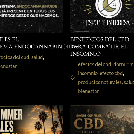
E ES EL
BENEFICIOS DEL CBD
TEMA ENDOCANNABINOIDE?
PARA COMBATIR EL
INSOMNIO
fectos del cbd
,
salud
,
efectos del cbd
,
dormir m
ienestar
insomnio
,
efecto cbd
,
productos naturales
,
salu
bienestar