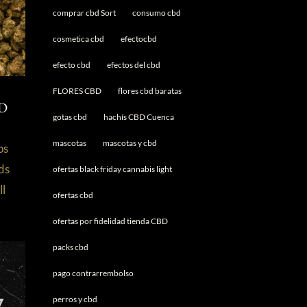
comprar cbd Sort
consumo cbd
cosmetica cbd
efectocbd
efecto cbd
efectos del cbd
FLORES CBD
flores cbd baratas
:
BD
gotas cbd
hachís CBD Cuenca
mascotas
mascotas y cbd
os
ds
ofertas black friday cannabis light
ll
ofertas cbd
ofertas por fidelidad tienda CBD
packs cbd
pago contrarrembolso
perros y cbd