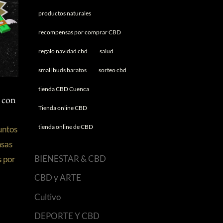
productos naturales
recompensas por comprar CBD
regalo navidad cbd
salud
small buds baratos
sorteo cbd
tienda CBD Cuenca
 con
Tienda online CBD
tienda online de CBD
untos
sas
BIENESTAR & CBD
s por
CBD y ARTE
Cultivo
DEPORTE Y CBD