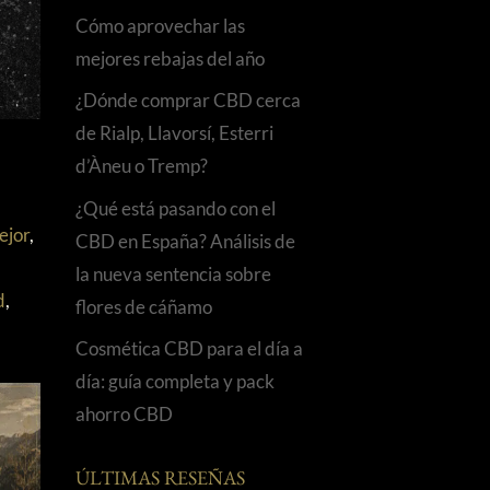
Cómo aprovechar las
mejores rebajas del año
¿Dónde comprar CBD cerca
de Rialp, Llavorsí, Esterri
d’Àneu o Tremp?
¿Qué está pasando con el
ejor
,
CBD en España? Análisis de
la nueva sentencia sobre
d
,
flores de cáñamo
Cosmética CBD para el día a
día: guía completa y pack
ahorro CBD
ÚLTIMAS RESEÑAS