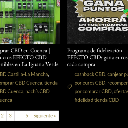
rar CBD en Cuenca |
Programa de fidelización
ductos EFECTO CBD
EFECTO CBD: gana euros
onibles en La Iguana Verde
cada compra
BD Castilla-La Mancha
,
cashback CBD
,
canjear p
omprar CBD Cuenca
,
tienda
por euros CBD
,
recompen
BD Cuenca
,
hachís CBD
por comprar CBD
,
oferta
uenca
fidelidad tienda CBD
2
3
…
5
Siguiente »