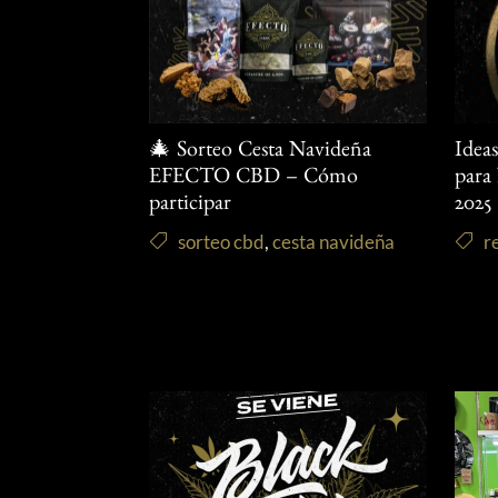
🎄 Sorteo Cesta Navideña
Idea
EFECTO CBD – Cómo
para
participar
2025
sorteo cbd
,
cesta navideña
r