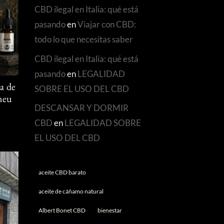
CBD ilegal en Italia: qué está
pasando
en
Viajar con CBD:
todo lo que necesitas saber
CBD ilegal en Italia: qué está
pasando
en
LEGALIDAD
SOBRE EL USO DEL CBD
a de
Àneu
DESCANSAR Y DORMIR
CBD
en
LEGALIDAD SOBRE
EL USO DEL CBD
aceite CBD barato
aceite de cáñamo natural
Albert Bonet CBD
bienestar