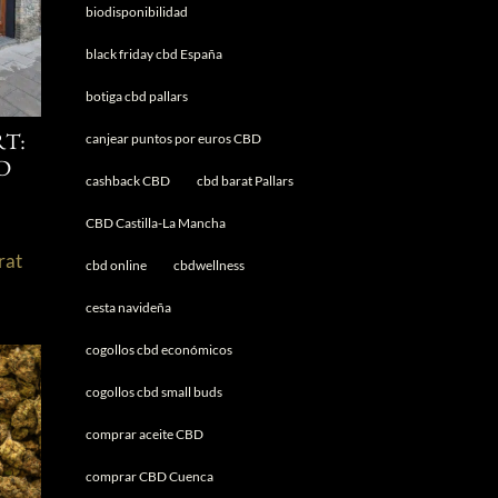
biodisponibilidad
black friday cbd España
botiga cbd pallars
canjear puntos por euros CBD
T:
D
cashback CBD
cbd barat Pallars
CBD Castilla-La Mancha
rat
cbd online
cbdwellness
s
cesta navideña
cogollos cbd económicos
cogollos cbd small buds
comprar aceite CBD
comprar CBD Cuenca