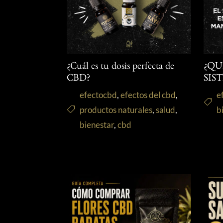
¿Cuál es tu dosis perfecta de
¿QU
CBD?
SIS
efectocbd
,
efectos del cbd
,
e
productos naturales
,
salud
,
b
bienestar
,
cbd