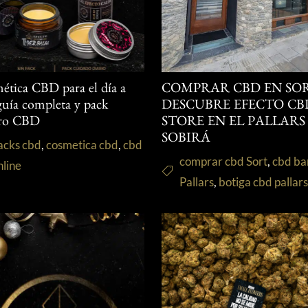
ética CBD para el día a
COMPRAR CBD EN SOR
 guía completa y pack
DESCUBRE EFECTO CB
ro CBD
STORE EN EL PALLARS
SOBIRÁ
acks cbd
,
cosmetica cbd
,
cbd
comprar cbd Sort
,
cbd ba
nline
Pallars
,
botiga cbd pallar