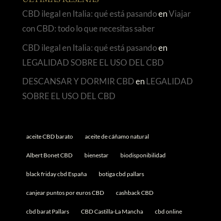
ÚLTIMAS RESEÑAS
CBD ilegal en Italia: qué está pasando
en
Viajar
con CBD: todo lo que necesitas saber
CBD ilegal en Italia: qué está pasando
en
LEGALIDAD SOBRE EL USO DEL CBD
DESCANSAR Y DORMIR CBD
en
LEGALIDAD
SOBRE EL USO DEL CBD
aceite CBD barato
aceite de cáñamo natural
Albert Bonet CBD
bienestar
biodisponibilidad
black friday cbd España
botiga cbd pallars
canjear puntos por euros CBD
cashback CBD
cbd barat Pallars
CBD Castilla-La Mancha
cbd online