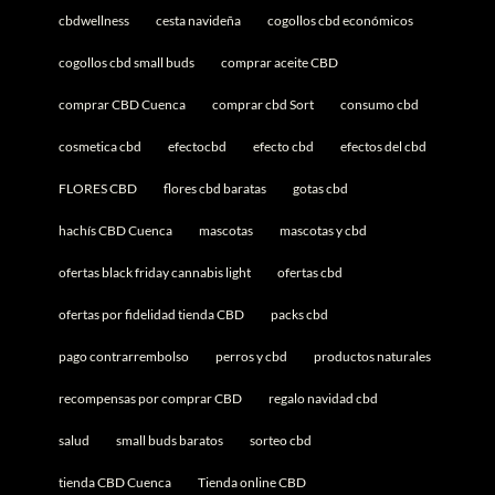
cbdwellness
cesta navideña
cogollos cbd económicos
cogollos cbd small buds
comprar aceite CBD
comprar CBD Cuenca
comprar cbd Sort
consumo cbd
cosmetica cbd
efectocbd
efecto cbd
efectos del cbd
FLORES CBD
flores cbd baratas
gotas cbd
hachís CBD Cuenca
mascotas
mascotas y cbd
ofertas black friday cannabis light
ofertas cbd
ofertas por fidelidad tienda CBD
packs cbd
pago contrarrembolso
perros y cbd
productos naturales
recompensas por comprar CBD
regalo navidad cbd
salud
small buds baratos
sorteo cbd
tienda CBD Cuenca
Tienda online CBD