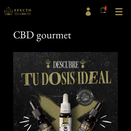
0

items
CBD gourmet