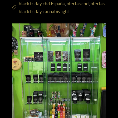
black friday cbd España
,
ofertas cbd
,
ofertas
black friday cannabis light