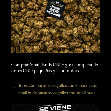
Comprar Small Buds CBD: guía completa de
flores CBD pequeñas y económicas
flores cbd baratas
,
cogollos cbd económicos
,
small buds baratos
,
cogollos cbd small buds