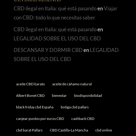
ÚLTIMAS RESEÑAS
CBD ilegal en Italia: qué está pasando
en
Viajar
con CBD: todo lo que necesitas saber
CBD ilegal en Italia: qué está pasando
en
LEGALIDAD SOBRE EL USO DEL CBD
DESCANSAR Y DORMIR CBD
en
LEGALIDAD
SOBRE EL USO DEL CBD
aceite CBD barato
aceite de cáñamo natural
Albert Bonet CBD
bienestar
biodisponibilidad
black friday cbd España
botiga cbd pallars
canjear puntos por euros CBD
cashback CBD
cbd barat Pallars
CBD Castilla-La Mancha
cbd online