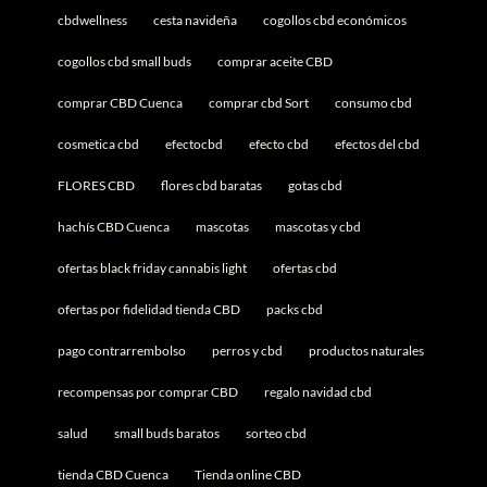
cbdwellness
cesta navideña
cogollos cbd económicos
cogollos cbd small buds
comprar aceite CBD
comprar CBD Cuenca
comprar cbd Sort
consumo cbd
cosmetica cbd
efectocbd
efecto cbd
efectos del cbd
FLORES CBD
flores cbd baratas
gotas cbd
hachís CBD Cuenca
mascotas
mascotas y cbd
ofertas black friday cannabis light
ofertas cbd
ofertas por fidelidad tienda CBD
packs cbd
pago contrarrembolso
perros y cbd
productos naturales
recompensas por comprar CBD
regalo navidad cbd
salud
small buds baratos
sorteo cbd
tienda CBD Cuenca
Tienda online CBD