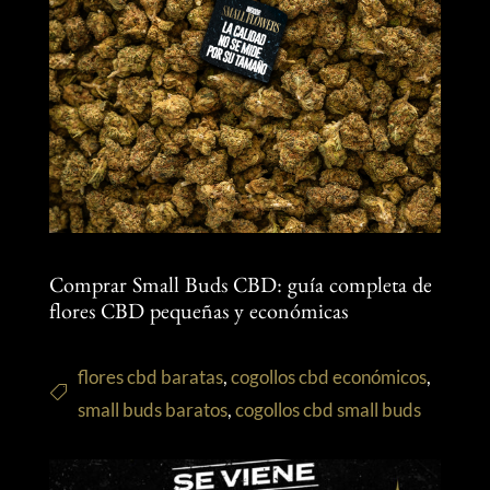
Comprar Small Buds CBD: guía completa de
flores CBD pequeñas y económicas
flores cbd baratas
,
cogollos cbd económicos
,
small buds baratos
,
cogollos cbd small buds