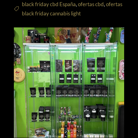
black friday cbd España
,
ofertas cbd
,
ofertas
black friday cannabis light