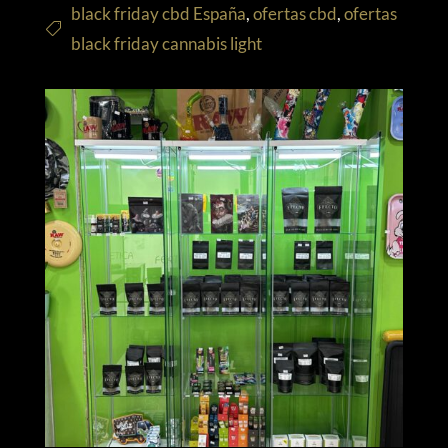
black friday cbd España
,
ofertas cbd
,
ofertas
black friday cannabis light