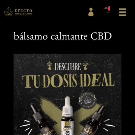
0

items
bálsamo calmante CBD