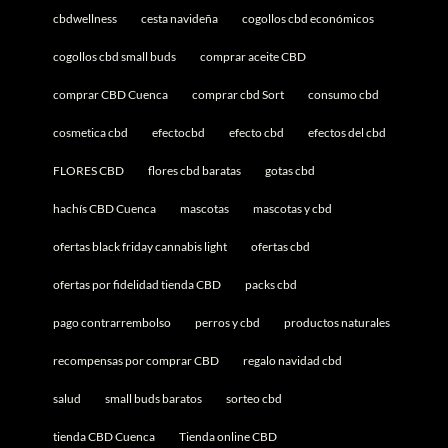
cbdwellness
cesta navideña
cogollos cbd económicos
cogollos cbd small buds
comprar aceite CBD
comprar CBD Cuenca
comprar cbd Sort
consumo cbd
cosmetica cbd
efectocbd
efecto cbd
efectos del cbd
FLORES CBD
flores cbd baratas
gotas cbd
hachís CBD Cuenca
mascotas
mascotas y cbd
ofertas black friday cannabis light
ofertas cbd
ofertas por fidelidad tienda CBD
packs cbd
pago contrarrembolso
perros y cbd
productos naturales
recompensas por comprar CBD
regalo navidad cbd
salud
small buds baratos
sorteo cbd
tienda CBD Cuenca
Tienda online CBD