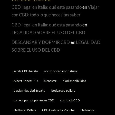
ÚLTIMAS RESEÑAS
CBD ilegal en Italia: qué está pasando
en
Viajar
con CBD: todo lo que necesitas saber
CBD ilegal en Italia: qué está pasando
en
LEGALIDAD SOBRE EL USO DEL CBD
DESCANSAR Y DORMIR CBD
en
LEGALIDAD
SOBRE EL USO DEL CBD
aceite CBD barato
aceite de cáñamo natural
Albert Bonet CBD
bienestar
biodisponibilidad
black friday cbd España
botiga cbd pallars
canjear puntos por euros CBD
cashback CBD
cbd barat Pallars
CBD Castilla-La Mancha
cbd online