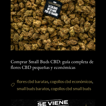
Comprar Small Buds CBD: guía completa de
flores CBD pequeñas y económicas
flores cbd baratas
,
cogollos cbd económicos
,
small buds baratos
,
cogollos cbd small buds