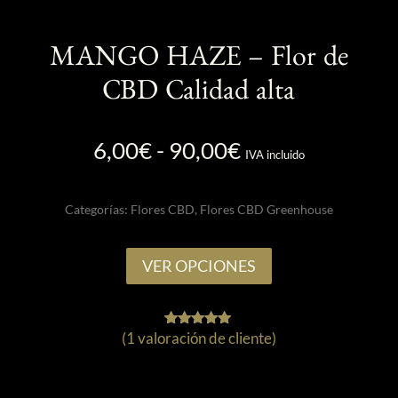
MANGO HAZE – Flor de
CBD Calidad alta
Rango
6,00
€
-
90,00
€
IVA incluido
de
precios:
Categorías:
Flores CBD
,
Flores CBD Greenhouse
desde
6,00€
Este
hasta
VER OPCIONES
producto
90,00€
tiene
múltiples
(
1
valoración de cliente)
1
Valorado
variantes.
con
5.00
Las
de 5 en
base a
opciones