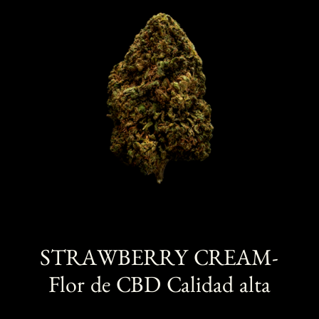
valoración
de un
se
cliente
pueden
elegir
en
la
página
de
producto
STRAWBERRY CREAM-
Flor de CBD Calidad alta