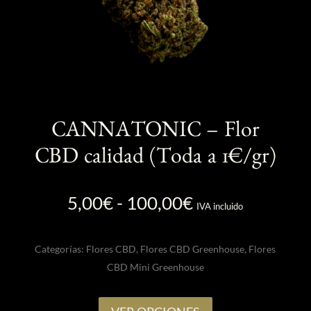
CANNATONIC – Flor
CBD calidad (Toda a 1€/gr)
Rango
5,00
€
-
100,00
€
IVA incluido
de
precios:
Categorías:
Flores CBD
,
Flores CBD Greenhouse
,
Flores
desde
CBD Mini Greenhouse
5,00€
hasta
Este
100,00€