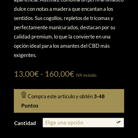
hasta
dulce con notas a madera que encantan a los
160,00€
sentidos. Sus cogollos, repletos de tricomas y
perfectamente manicurados, destacan por su
calidad premium, lo que la convierte en una
opción ideal para los amantes del CBD más
exigentes.
Rango
13,00
€
-
160,00
€
IVA incluido
de
precios:
Compra este artículo y obtén
3-48
desde
Puntos
13,00€
hasta
Cantidad
160,00€