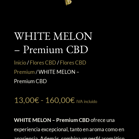
WHITE MELON
– Premium CBD
Inicio
/
Flores CBD
/
Flores CBD
Premium
/
WHITE MELON –
Premium CBD
Rango
13,00
€
-
160,00
€
IVA incluido
de
precios:
WHITE MELON – Premium CBD
ofrece una
desde
experiencia excepcional, tanto en aroma como en
13,00€
apariencia. Además, combina un perfil aromático