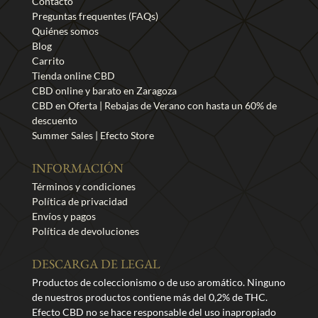
Contacto
página
Preguntas frequentes (FAQs)
de
Quiénes somos
producto
Blog
Carrito
Tienda online CBD
CBD online y barato en Zaragoza
CBD en Oferta | Rebajas de Verano con hasta un 60% de
descuento
Summer Sales | Efecto Store
INFORMACIÓN
Términos y condiciones
Política de privacidad
Envíos y pagos
Política de devoluciones
DESCARGA DE LEGAL
Productos de coleccionismo o de uso aromático. Ninguno
de nuestros productos contiene más del 0,2% de THC.
Efecto CBD no se hace responsable del uso inapropiado