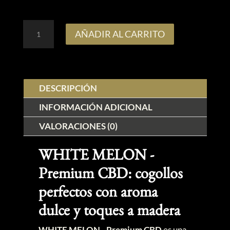
WHITE
AÑADIR AL CARRITO
MELON
-
Premium
DESCRIPCIÓN
CBD
cantidad
INFORMACIÓN ADICIONAL
VALORACIONES (0)
WHITE MELON -
Premium CBD: cogollos
perfectos con aroma
dulce y toques a madera
WHITE MELON - Premium CBD
es una