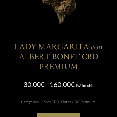
producto
LADY MARGARITA con
ALBERT BONET CBD
PREMIUM
Rango
30,00
€
-
160,00
€
IVA incluido
de
precios:
Categorías:
Flores CBD
,
Flores CBD Premium
desde
30,00€
Este