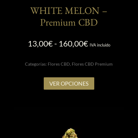
WHITE MELON –
Premium CBD
Rango
13,00
€
-
160,00
€
IVA incluido
de
precios:
Categorías:
Flores CBD
,
Flores CBD Premium
desde
13,00€
Este
hasta
VER OPCIONES
producto
160,00€
tiene
múltiples
variantes.
Las
opciones
se