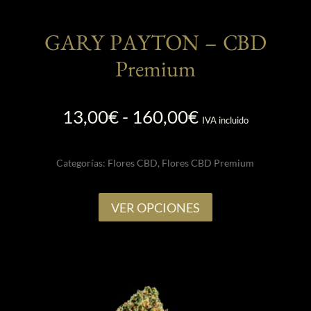
GARY PAYTON – CBD
Premium
Rango
13,00
€
-
160,00
€
IVA incluido
de
precios:
Categorías:
Flores CBD
,
Flores CBD Premium
desde
13,00€
Este
hasta
VER OPCIONES
producto
160,00€
tiene
múltiples
variantes.
Las
opciones