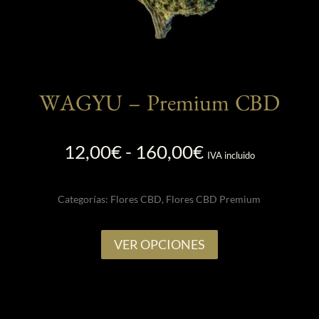
producto
WAGYU – Premium CBD
Rango
12,00
€
-
160,00
€
IVA incluido
de
precios:
Categorías:
Flores CBD
,
Flores CBD Premium
desde
12,00€
Este
hasta
VER OPCIONES
producto
160,00€
tiene
múltiples
variantes.