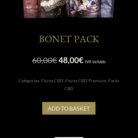
BONET PACK
El
El
60,00
€
48,00
€
IVA incluido
precio
precio
original
actual
Categorías:
Flores CBD
,
Flores CBD Premium
,
Packs
era:
es:
CBD
60,00€.
48,00€.
ADD TO BASKET