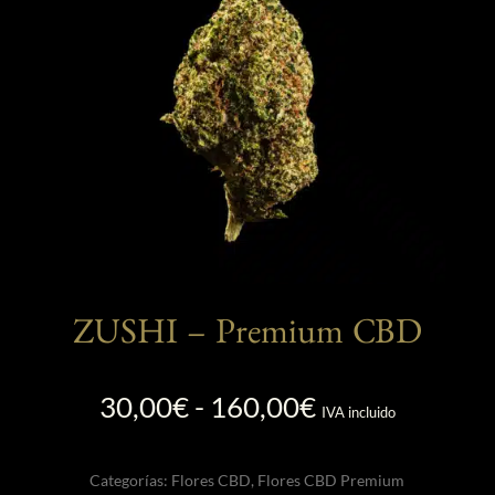
pueden
elegir
en
la
página
de
producto
ZUSHI – Premium CBD
Rango
30,00
€
-
160,00
€
IVA incluido
de
precios:
Categorías:
Flores CBD
,
Flores CBD Premium
desde