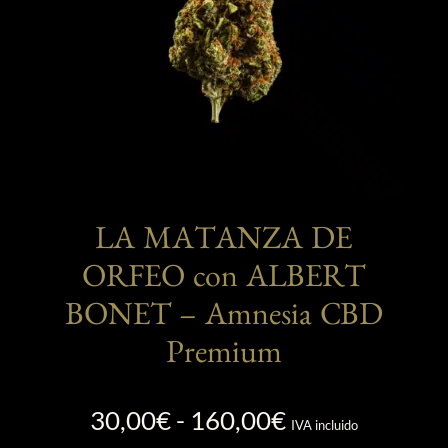
página
de
producto
LA MATANZA DE
ORFEO con ALBERT
BONET – Amnesia CBD
Premium
Rango
30,00
€
-
160,00
€
IVA incluido
de