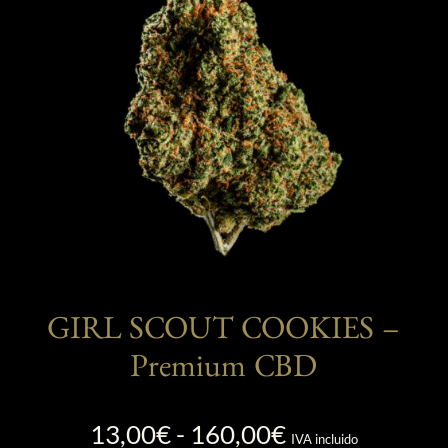
se
pueden
elegir
en
la
página
de
producto
GIRL SCOUT COOKIES –
Premium CBD
Rango
13,00
€
-
160,00
€
IVA incluido