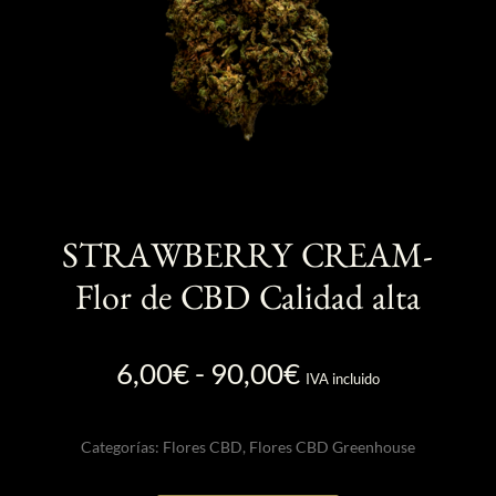
página
de
producto
STRAWBERRY CREAM-
Flor de CBD Calidad alta
Rango
6,00
€
-
90,00
€
IVA incluido
de
precios:
Categorías:
Flores CBD
,
Flores CBD Greenhouse
desde
6,00€