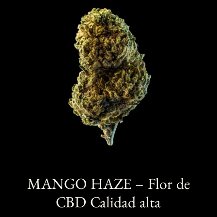
base a
opciones
valoracione
s de
se
clientes
pueden
elegir
en
la
página
de
producto
MANGO HAZE – Flor de
CBD Calidad alta