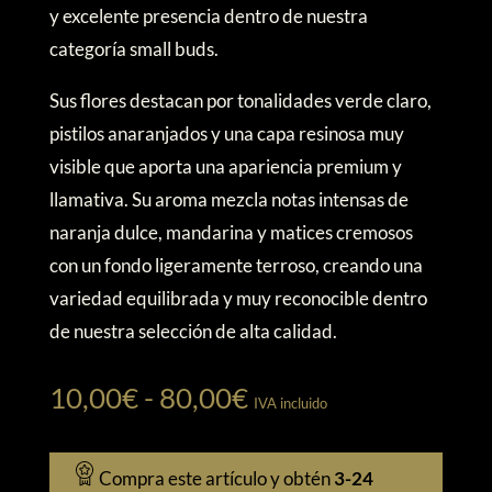
hasta
y excelente presencia dentro de nuestra
80,00€
categoría small buds.
Sus flores destacan por tonalidades verde claro,
pistilos anaranjados y una capa resinosa muy
visible que aporta una apariencia premium y
llamativa. Su aroma mezcla notas intensas de
naranja dulce, mandarina y matices cremosos
con un fondo ligeramente terroso, creando una
variedad equilibrada y muy reconocible dentro
de nuestra selección de alta calidad.
Rango
10,00
€
-
80,00
€
IVA incluido
de
precios:
Compra este artículo y obtén
3-24