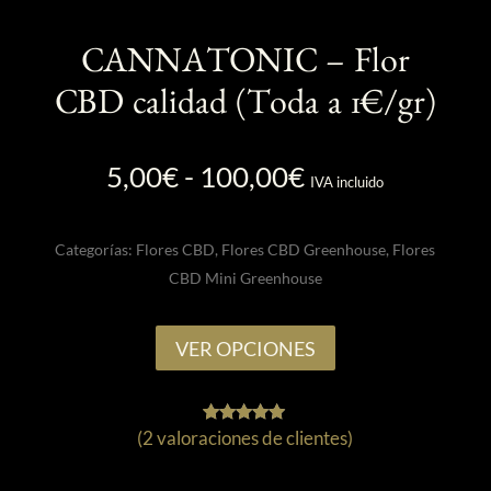
CANNATONIC – Flor
CBD calidad (Toda a 1€/gr)
Rango
5,00
€
-
100,00
€
IVA incluido
de
precios:
Categorías:
Flores CBD
,
Flores CBD Greenhouse
,
Flores
desde
CBD Mini Greenhouse
5,00€
hasta
Este
100,00€
VER OPCIONES
producto
tiene
múltiples
(
2
valoraciones de clientes)
2
Valorado
variantes.
con
5.00
Las
de 5 en