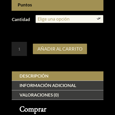
desde
Puntos
10,00€
hasta
Cantidad
80,00€
GUAVALATO
AÑADIR AL CARRITO
Small
Buds
–
DESCRIPCIÓN
CBD
Alta
INFORMACIÓN ADICIONAL
Calidad
VALORACIONES (0)
cantidad
Comprar