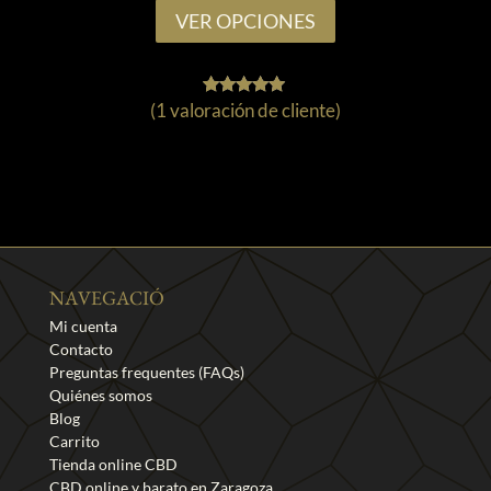
Este
hasta
VER OPCIONES
producto
90,00€
tiene
múltiples
(
1
valoración de cliente)
1
Valorado
variantes.
con
5.00
Las
de 5 en
base a
opciones
valoración
de un
se
cliente
pueden
elegir
en
NAVEGACIÓ
la
Mi cuenta
Contacto
página
Preguntas frequentes (FAQs)
de
Quiénes somos
producto
Blog
Carrito
Tienda online CBD
CBD online y barato en Zaragoza