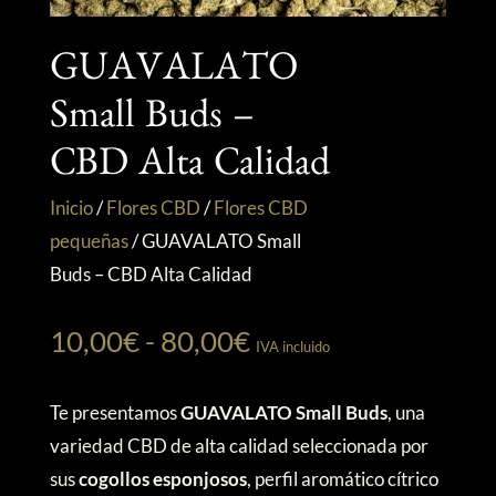
GUAVALATO
Small Buds –
CBD Alta Calidad
Inicio
/
Flores CBD
/
Flores CBD
pequeñas
/
GUAVALATO Small
Buds – CBD Alta Calidad
Rango
10,00
€
-
80,00
€
IVA incluido
de
precios:
Te presentamos
GUAVALATO Small Buds
, una
desde
variedad CBD de alta calidad seleccionada por
10,00€
sus
cogollos esponjosos
, perfil aromático cítrico